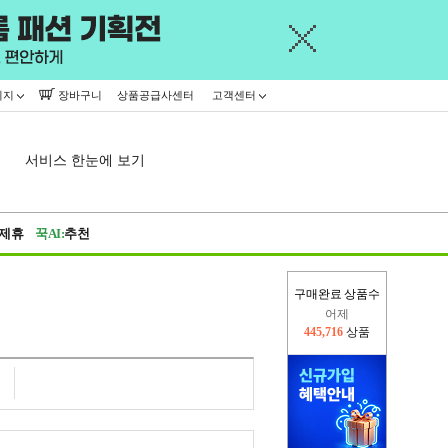
이지
장바구니
상품공급사센터
고객센터
서비스 한눈에 보기
제휴
꾹AI:
추천
구매완료 상품수
어제
445,716
상품
오늘(현재)
135,029
상품