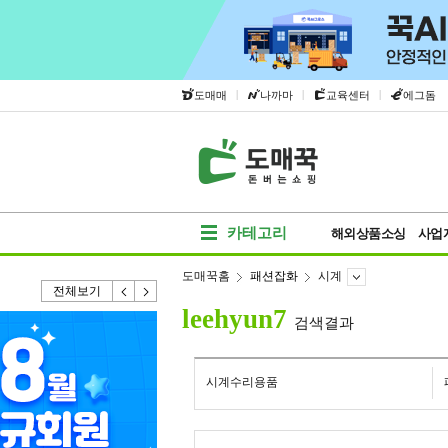
|
|
|
도매매
나까마
교육센터
에그돔
카테고리
해외상품소싱
사업
도매꾹홈
패션잡화
시계
전체보기
leehyun7
검색결과
시계수리용품