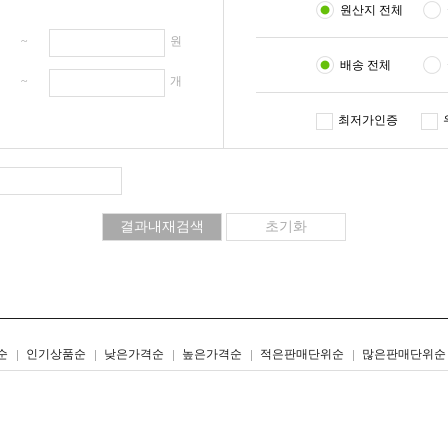
원산지 전체
원 ~
원
배송 전체
개 ~
개
최저가인증
리스트형
갤러리형
순
인기상품순
낮은가격순
높은가격순
적은판매단위순
많은판매단위순