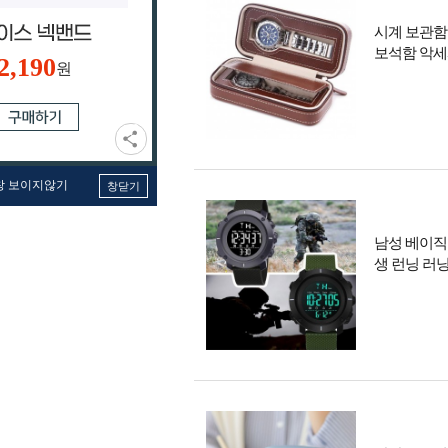
시계 보관함
보석함 악
2,190
원
창 보이지않기
창닫기
남성 베이직
생 런닝 러