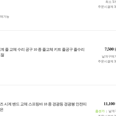
최소
5
주문시결제
3
구매가능
7,500
계 줄 교체 수리 공구 10 종 줄교체 키트 줄공구 줄수리
조절
낱개구매
주문시결제
3
11,100
즈 시계 밴드 교체 스프링바 18 종 경광등 경광봉 안전띠
수은
옵션가
낱개