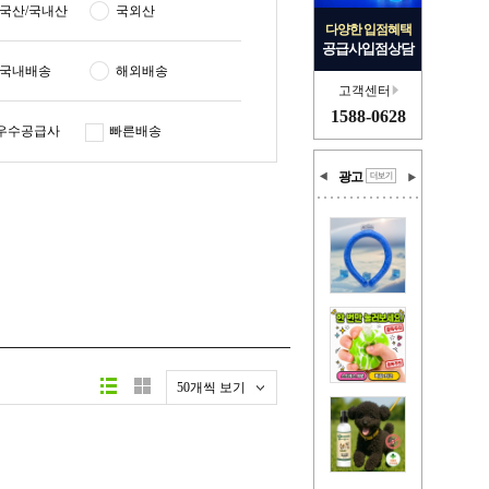
국산/국내산
국외산
다양한 입점혜택
공급사입점상담
국내배송
해외배송
고객센터
1588-0628
우수공급사
빠른배송
광고
50개씩 보기