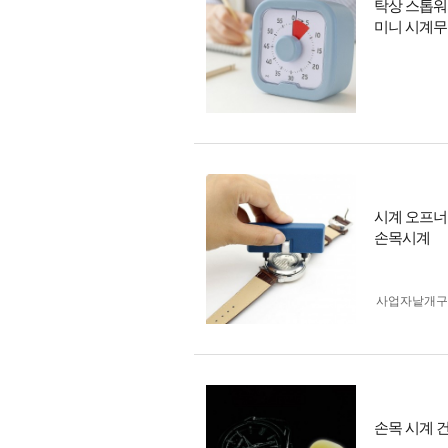
탁상 스톱워
미니 시계무
시계 오프너
손목시계
사업자 낱개
손목 시계 