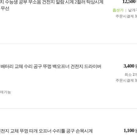
12,500
치 수능생 공부 무소음 건전지 알람 시계 2컬러 탁상시계
 무선
옵션가
낱개
주문시결제
3
3,400
 배터리 교체 수리 공구 뚜껑 백오프너 건전지 드라이버
최소
2
주문시결제
3
구매가능
1,100
건전지 교체 뚜껑 따개 오프너 수리툴 공구 손목시계