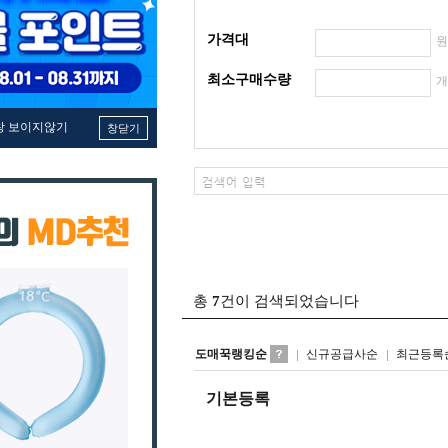
가격대
최소구매수량
창 보이지않기
창닫기
총
7
건이 검색되었습니다
도매꾹랭킹순
신규공급사순
최근등록
기본등록