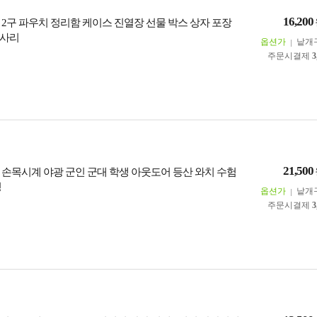
16,200
 2구 파우치 정리함 케이스 진열장 선물 박스 상자 포장
세사리
옵션가
낱개
주문시결제
3
21,500
 손목시계 야광 군인 군대 학생 아웃도어 등산 와치 수험
닝
옵션가
낱개
주문시결제
3