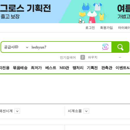
로그인
회원가입
마이페
공급사ID
10
1
4
5
6
7
8
9
키링
미니
말랑이
선풍기
가방
양말
짱구
텀블러
23
2
1
1
7
3
2
파우치
인기검색어
3
모자
자전용
묶음배송
최저가
베스트
MD관
땡처리
기획전
판촉관
이벤트&
패션시계
시계소품