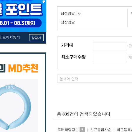
남성양말
정장양말
창 보이지않기
창닫기
가격대
최소구매수량
총
839
건이 검색되었습니다
도매꾹랭킹순
신규공급사순
최근등록