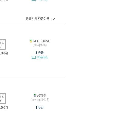
공급사의
다른상품
ACCHOUSE
원만
(eowjs888)
능
1
등급
,000
원
빠른배송
꿈제주
원만
(newlight0417)
능
1
등급
,500
원