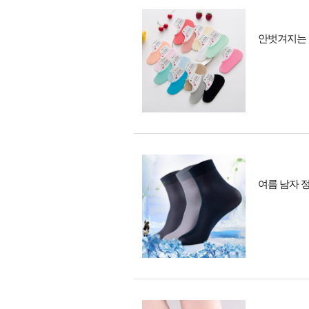
안벗겨지는 
여름 남자 