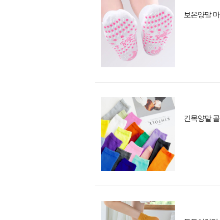
보온양말 마
긴목양말 골