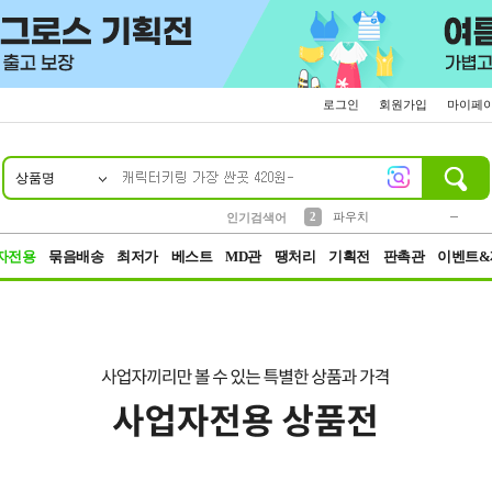
로그인
회원가입
마이페
상품명
10
1
4
5
6
7
8
9
키링
미니
말랑이
선풍기
가방
양말
짱구
텀블러
23
2
1
1
7
3
2
파우치
인기검색어
3
모자
자전용
묶음배송
최저가
베스트
MD관
땡처리
기획전
판촉관
이벤트&