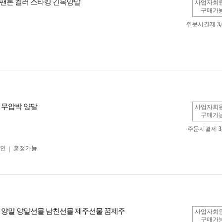
팬톤 컬러 스타킹 긴목양말
사업자회
구매가
주문시결제
3
 무압박 양말
사업자회
구매가
주문시결제
3
인
흥정가능
 양말 양말선물 남친선물 제주선물 꿈제주
사업자회
구매가