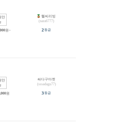
헬씨리빙
원만
(nara6777)
능
2
등급
,000
원~
싸다구마켓
원만
(sssadagu77)
능
3
등급
,000
원