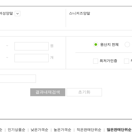
여성양말
스니커즈양말
원산지 전체
원 ~
원
개 ~
개
최저가인증
리스트형
갤러리형
순
인기상품순
낮은가격순
높은가격순
적은판매단위순
많은판매단위순