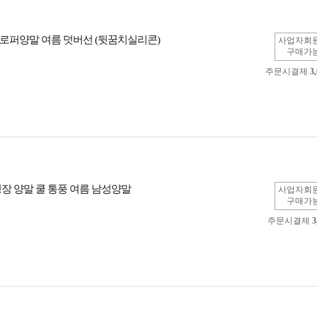
로퍼양말 여름 덧버선 (뒷꿈치실리콘)
사업자회
구매가
주문시결제
3
정장 양말 쿨 통풍 여름 남성양말
사업자회
구매가
주문시결제
3