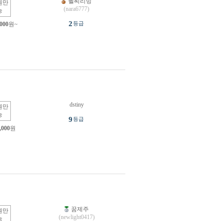
헬씨리빙
원만
(nara6777)
능
2
등급
,000
원~
dstiny
원만
능
9
등급
,000
원
꿈제주
원만
(newlight0417)
능