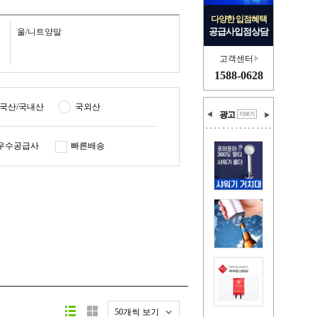
다양한 입점혜택
공급사입점상담
울/니트양말
고객센터
1588-0628
국산/국내산
국외산
광고
우수공급사
빠른배송
50개씩 보기