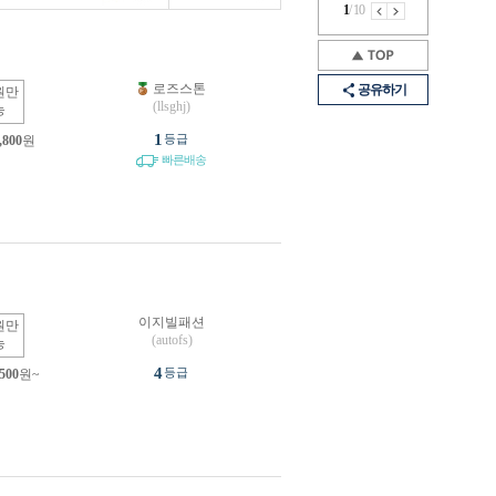
1
/
10
로즈스톤
공유하기
원만
(llsghj)
능
1
등급
,800
원
빠른배송
이지빌패션
원만
(autofs)
능
4
등급
,500
원~