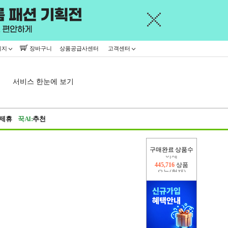
이지
장바구니
상품공급사센터
고객센터
서비스 한눈에 보기
제휴
꾹AI:
추천
구매완료 상품수
오늘(현재)
256,915
상품
어제
445,716
상품