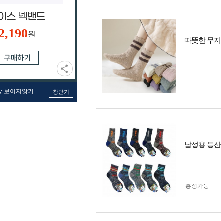
2,190
원
따뜻한 무지
창 보이지않기
창닫기
남성용 등산
흥정가능