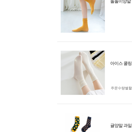
돌돌이양말 
아이스 쿨링
주문수량별할
귤양말 과일