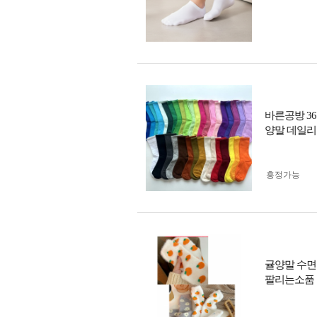
바른공방 3
양말 데일리
흥정가능
귤양말 수면
팔리는소품