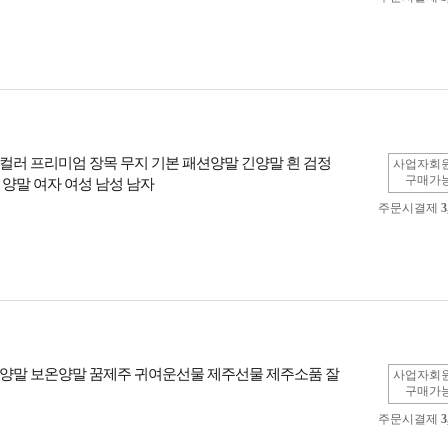
6컬러 프리미엄 장목 무지 기본 패션양말 긴양말 흰 검정
사업자회
구매가
 양말 여자 여성 남성 남자
주문시결제
3
양말 보온양말 꿈제주 귀여운선물 제주선물 제주소품 잘
사업자회
구매가
주문시결제
3