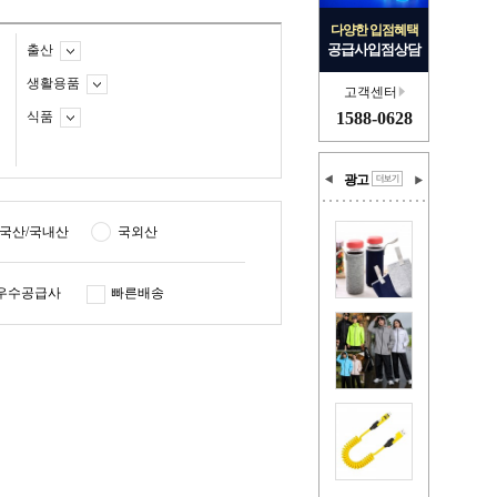
다양한 입점혜택
공급사입점상담
출산
생활용품
고객센터
식품
1588-0628
광고
국산/국내산
국외산
우수공급사
빠른배송