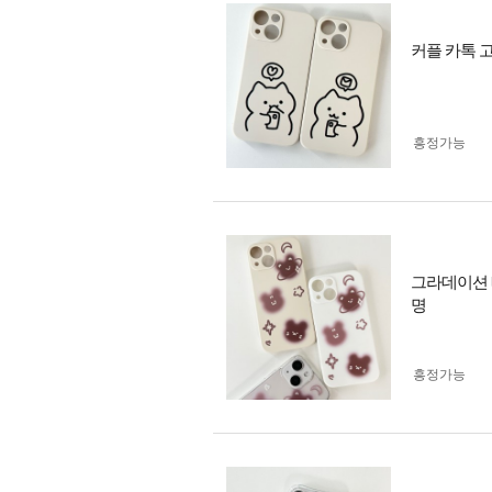
커플 카톡 
흥정가능
그라데이션 
명
흥정가능