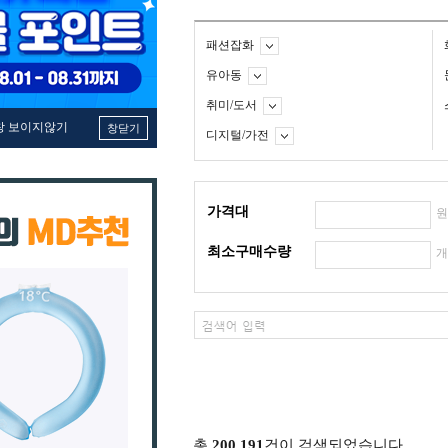
패션잡화
유아동
취미/도서
창 보이지않기
창닫기
디지털/가전
가격대
최소구매수량
총
200,191
건이 검색되었습니다