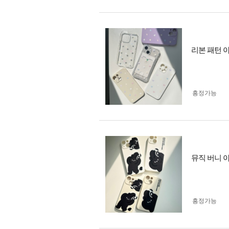
리본 패턴 
흥정가능
뮤직 버니 
흥정가능