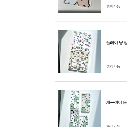
흥정가능
플레이 냥 
흥정가능
개구쟁이 용
흥정가능