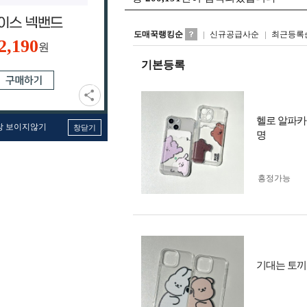
도매꾹랭킹순
신규공급사순
최근등록
2,190
원
기본등록
헬로 알파카
창 보이지않기
창닫기
명
흥정가능
기대는 토끼