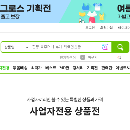
로그인
회원가입
마이페
상품명
10
1
4
5
6
7
8
9
키링
선풍기
말랑이
키캡
텀블러
가방
양말
양산
1
1
5
2
2
2
파우치
인기검색어
1
3
모자
2
자전용
묶음배송
최저가
베스트
MD관
땡처리
기획전
판촉관
이벤트&