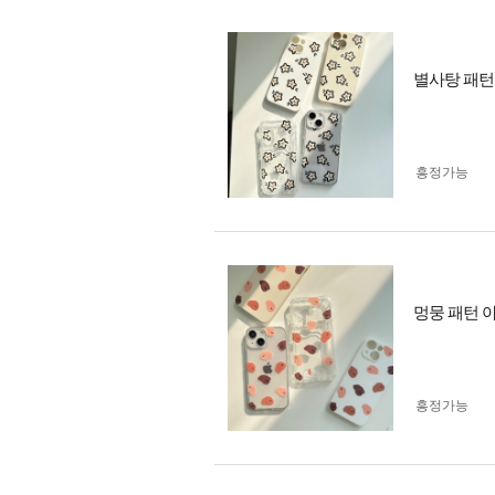
별사탕 패턴
흥정가능
멍뭉 패턴 
흥정가능