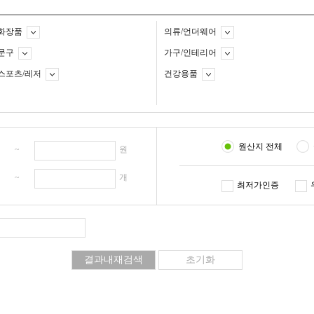
화장품
의류/언더웨어
문구
가구/인테리어
스포츠/레저
건강용품
원산지 전체
원 ~
원
개 ~
개
최저가인증