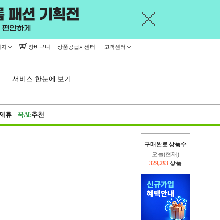
이지
장바구니
상품공급사센터
고객센터
서비스 한눈에 보기
제휴
꾹AI:
추천
구매완료 상품수
오늘(현재)
329,293
상품
어제
402,926
상품