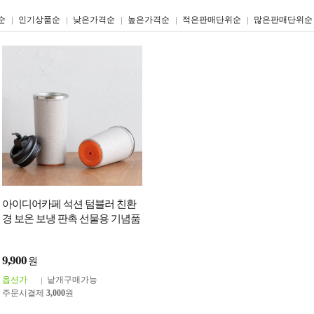
리스트형
갤러리형
순
인기상품순
낮은가격순
높은가격순
적은판매단위순
많은판매단위순
아이디어카페 석션 텀블러 친환
경 보온 보냉 판촉 선물용 기념품
소장용 커스텀 텀블러 아이보리
9,900
원
옵션가
낱개구매가능
주문시결제
3,000
원