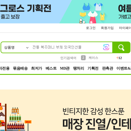
로그인
회원가입
마이페
상품명
10
1
4
5
6
7
8
9
파우치
등산
벨트
실리콘
양말
모자
양산
여성패션
152
395
555
12
1
1
5
3
2
케이스
인기검색어
12
3
생수
454
자전용
묶음배송
최저가
베스트
MD관
땡처리
기획전
판촉관
이벤트&