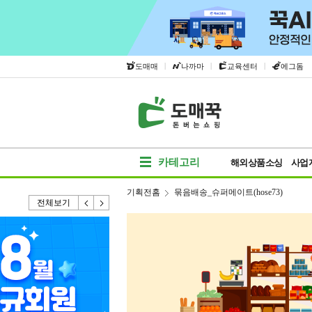
|
|
|
도매매
나까마
교육센터
에그돔
카테고리
해외상품소싱
사업
기획전홈
묶음배송_슈퍼메이트(hose73)
전체보기