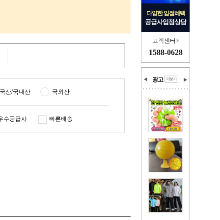
다양한 입점혜택
공급사입점상담
고객센터
1588-0628
광고
국산/국내산
국외산
우수공급사
빠른배송