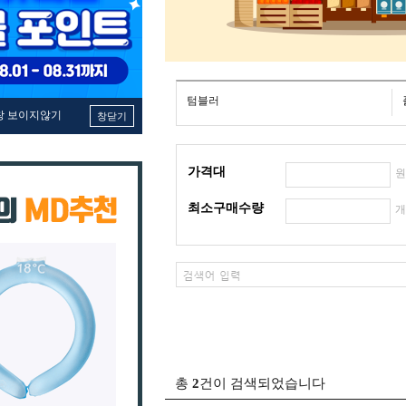
텀블러
창 보이지않기
창닫기
가격대
최소구매수량
총
2
건이 검색되었습니다