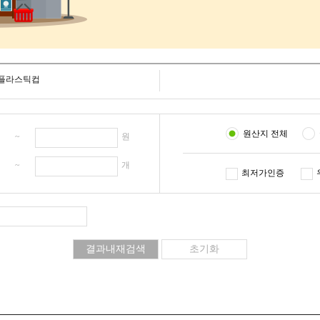
플라스틱컵
원산지 전체
원 ~
원
개 ~
개
최저가인증