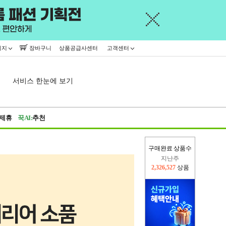
이지
장바구니
상품공급사센터
고객센터
서비스 한눈에 보기
제휴
꾹AI:
추천
구매완료 상품수
지난주
2,326,527
상품
이번주
2,291,477
상품