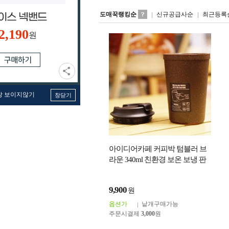
도매꾹랭킹순
신규공급사순
최근등록
2,190
원
창 보이지않기
창닫기
아이디어카페 커피박 텀블러 브
라운 340ml 친환경 보온 보냉 판
촉 선물용 기념품 소장용 희귀한
특별한 텀
9,900
원
옵션가
낱개구매가능
주문시결제
3,000
원