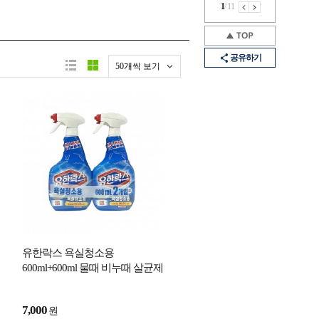
1
/
11
공유하기
50개씩 보기
유한락스 욕실청소용
600ml+600ml 물때 비누때 살균제
청소세제
7,000
원