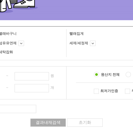
빨래바구니
빨래집게
섬유유연제
세제/세정제
세탁잡화
원산지 전체
원 ~
원
개 ~
개
최저가인증