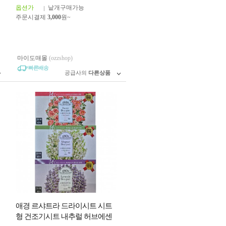
옵션가
낱개구매가능
주문시결제
3,000
원~
마이도매몰
(ozzshop)
빠른배송
공급사의
다른상품
애경 르샤트라 드라이시트 시트
형 건조기시트 내추럴 허브에센