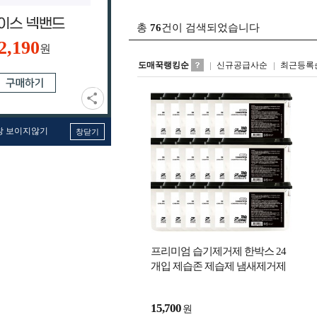
총
76
건이 검색되었습니다
2,190
원
도매꾹랭킹순
신규공급사순
최근등록
창 보이지않기
창닫기
프리미엄 습기제거제 한박스 24
개입 제습존 제습제 냄새제거제
습기제거제 숯 습기제거 곰팡이
방지
15,700
원