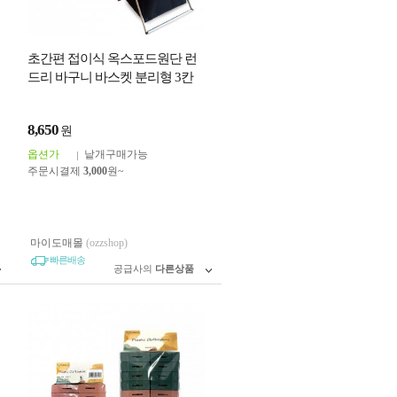
초간편 접이식 옥스포드원단 런
드리 바구니 바스켓 분리형 3칸
대형 1칸 수납바구니 런드리백
빨래바구니
8,650
원
옵션가
낱개구매가능
주문시결제
3,000
원~
마이도매몰
(ozzshop)
빠른배송
공급사의
다른상품