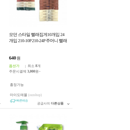
모던 스타일 빨래집게10개입 24
개입 210-10P 210-24P 주머니 빨래
집개
640
원
옵션가
최소
8
개
주문시결제
3,000
원~
흥정가능
마이도매몰
(ozzshop)
빠른배송
공급사의
다른상품