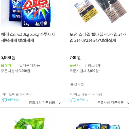
애경 스파크 3kg 5.5kg 가루세제
모던 스타일 빨래집게8개입 24개
세탁세제 빨래세제
입 214-8P 214-24P 빨래집개
5,900
730
원
원
옵션가
낱개구매가능
옵션가
최소
8
개
주문시결제
3,000
원~
주문시결제
3,000
원~
흥정가능
마이도매몰
(ozzshop)
마이도매몰
(ozzshop)
빠른배송
빠른배송
공급사의
다른상품
공급사의
다른상품