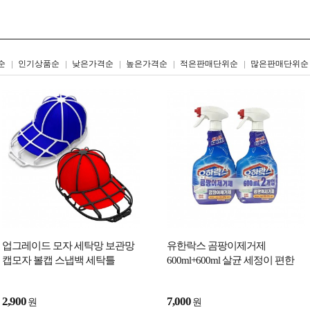
리스트형
갤러리형
순
인기상품순
낮은가격순
높은가격순
적은판매단위순
많은판매단위순
업그레이드 모자 세탁망 보관망
유한락스 곰팡이제거제
캡모자 볼캡 스냅백 세탁틀
600ml+600ml 살균 세정이 편한
세정제
2,900
7,000
원
원