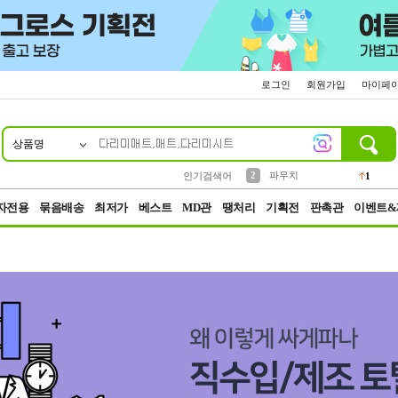
로그인
회원가입
마이페
상품명
10
1
4
5
6
7
8
9
키링
선풍기
말랑이
키캡
텀블러
가방
양말
양산
1
1
5
2
2
2
파우치
인기검색어
1
3
모자
2
자전용
묶음배송
최저가
베스트
MD관
땡처리
기획전
판촉관
이벤트&