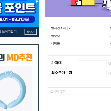
빨래건조대
창 보이지않기
창닫기
빨랫줄
세탁볼
가격대
최소구매수량