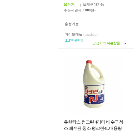
옵션가
낱개구매가능
주문시결제
3,000
원~
흥정가능
마이도매몰
(ozzshop)
빠른배송
공급사의
다른상품
유한락스 펑크린 4리터 배수구청
소 배수관 청소 펑크린4L 대용량