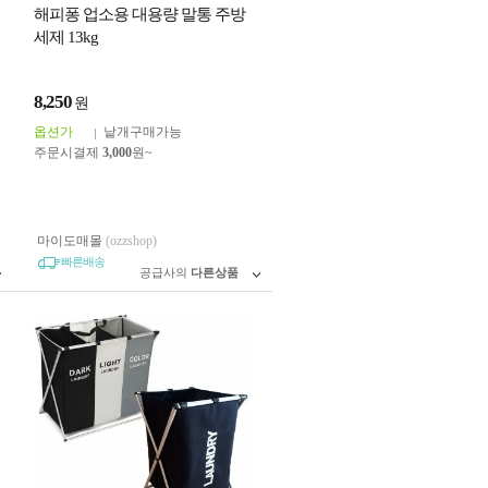
해피퐁 업소용 대용량 말통 주방
세제 13kg
8,250
원
옵션가
낱개구매가능
주문시결제
3,000
원~
마이도매몰
(ozzshop)
빠른배송
공급사의
다른상품