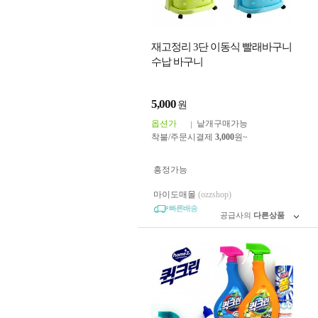
재고정리 3단 이동식 빨래바구니
수납 바구니
5,000
원
옵션가
낱개구매가능
착불/주문시결제
3,000
원~
흥정가능
마이도매몰
(ozzshop)
빠른배송
공급사의
다른상품