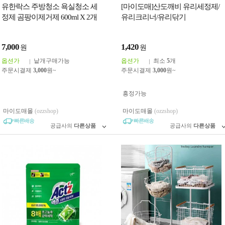
유한락스 주방청소 욕실청소 세
[마이도매]산도깨비 유리세정제/
정제 곰팡이제거제 600ml X 2개
유리크리너/유리닦기
세트
7,000
1,420
원
원
옵션가
낱개구매가능
옵션가
최소
5
개
주문시결제
3,000
원~
주문시결제
3,000
원~
흥정가능
마이도매몰
(ozzshop)
마이도매몰
(ozzshop)
빠른배송
빠른배송
공급사의
다른상품
공급사의
다른상품