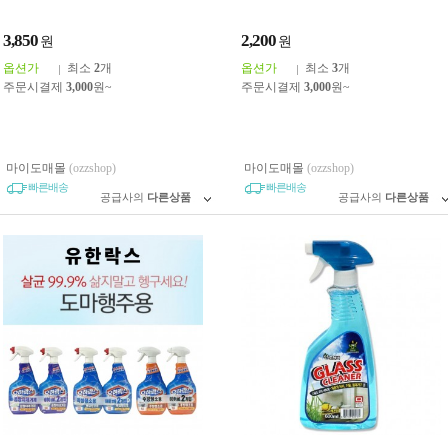
섬유유연제
3,850
2,200
원
원
옵션가
최소
2
개
옵션가
최소
3
개
주문시결제
3,000
원~
주문시결제
3,000
원~
마이도매몰
(ozzshop)
마이도매몰
(ozzshop)
빠른배송
빠른배송
공급사의
다른상품
공급사의
다른상품