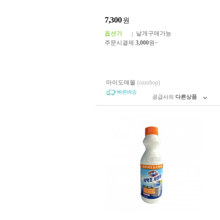
7,300
원
옵션가
낱개구매가능
주문시결제
3,000
원~
마이도매몰
(ozzshop)
빠른배송
공급사의
다른상품