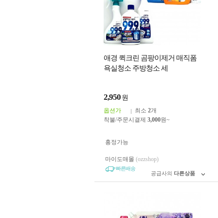
애경 퀵크린 곰팡이제거 매직폼
욕실청소 주방청소 세
2,950
원
옵션가
최소
2
개
착불/주문시결제
3,000
원~
흥정가능
마이도매몰
(ozzshop)
빠른배송
공급사의
다른상품