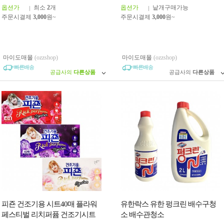
옵션가
최소
2
개
옵션가
낱개구매가능
주문시결제
3,000
원~
주문시결제
3,000
원~
마이도매몰
(ozzshop)
마이도매몰
(ozzshop)
빠른배송
빠른배송
공급사의
다른상품
공급사의
다른상품
피죤 건조기용 시트40매 플라워
유한락스 유한 펑크린 배수구청
페스티벌 리치퍼퓸 건조기시트
소 배수관청소