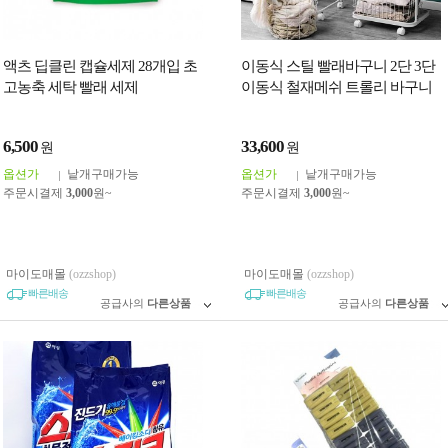
액츠 딥클린 캡슐세제 28개입 초
이동식 스틸 빨래바구니 2단 3단
고농축 세탁 빨래 세제
이동식 철재메쉬 트롤리 바구니
분리수거
6,500
33,600
원
원
옵션가
낱개구매가능
옵션가
낱개구매가능
주문시결제
3,000
원~
주문시결제
3,000
원~
마이도매몰
(ozzshop)
마이도매몰
(ozzshop)
빠른배송
빠른배송
공급사의
다른상품
공급사의
다른상품