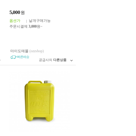
셜 세제
5,000
원
옵션가
낱개구매가능
주문시결제
3,000
원~
마이도매몰
(ozzshop)
빠른배송
공급사의
다른상품