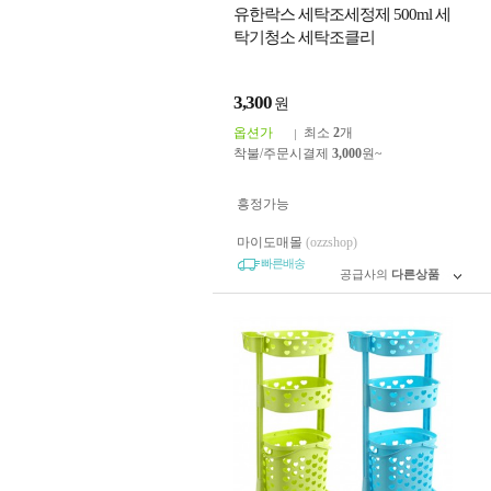
유한락스 세탁조세정제 500ml 세
탁기청소 세탁조클리
3,300
원
옵션가
최소
2
개
착불/주문시결제
3,000
원~
흥정가능
마이도매몰
(ozzshop)
빠른배송
공급사의
다른상품