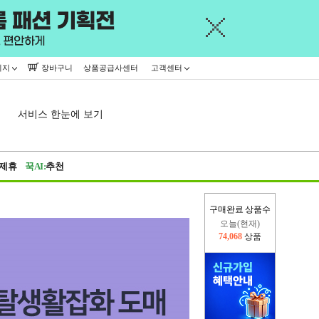
이지
장바구니
상품공급사센터
고객센터
서비스 한눈에 보기
제휴
꾹AI:
추천
구매완료 상품수
오늘(현재)
74,068
상품
어제
402,926
상품