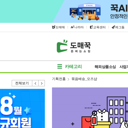
|
|
|
도매매
나까마
교육센터
에그돔
카테고리
해외상품소싱
사업
기획전홈
묶음배송_오즈샵
전체보기