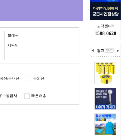
다양한 입점혜택
공급사입점상담
고객센터
1588-0628
빨래판
세탁망
광고
국산/국내산
국외산
우수공급사
빠른배송