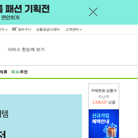
이지
장바구니
상품공급사센터
고객센터
서비스 한눈에 보기
제휴
꾹AI:
추천
구매완료 상품수
지난주
2,326,527
상품
이번주
2,222,450
상품