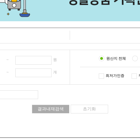
원산지 전체
원 ~
원
개 ~
개
최저가인증