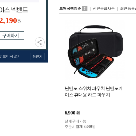
도매꾹랭킹순
신규공급사순
최근등록
2,190
원
창 보이지않기
창닫기
닌텐도 스위치 파우치 닌텐도케
이스 휴대용 하드 파우치
6,900
원
낱개구매가능
주문시결제
3,000
원