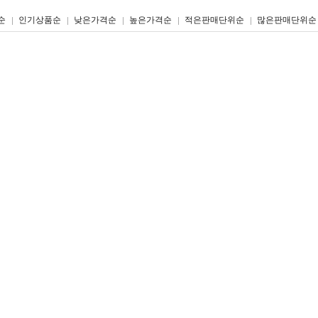
리스트형
갤러리형
순
인기상품순
낮은가격순
높은가격순
적은판매단위순
많은판매단위순