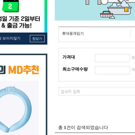
휴대용게임기
창 보이지않기
창닫기
가격대
최소구매수량
총
1
건이 검색되었습니다