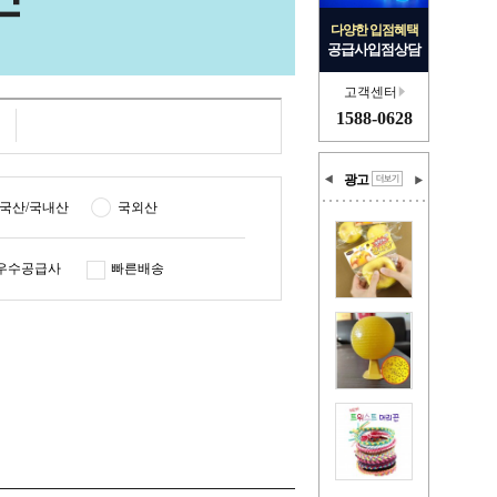
다양한 입점혜택
공급사입점상담
고객센터
1588-0628
광고
국산/국내산
국외산
우수공급사
빠른배송