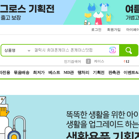
로그인
회원가입
마이페
상품명
10
1
4
5
6
7
8
9
파우치
등산
벨트
실리콘
양말
모자
양산
여성패션
152
395
555
12
1
1
5
3
2
케이스
인기검색어
12
3
생수
454
자전용
묶음배송
최저가
베스트
MD관
땡처리
기획전
판촉관
이벤트&