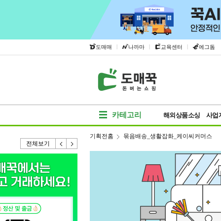
|
|
|
도매매
나까마
교육센터
에그돔
카테고리
해외상품소싱
사업
기획전홈
묶음배송_생활잡화_케이씨커머스
전체보기