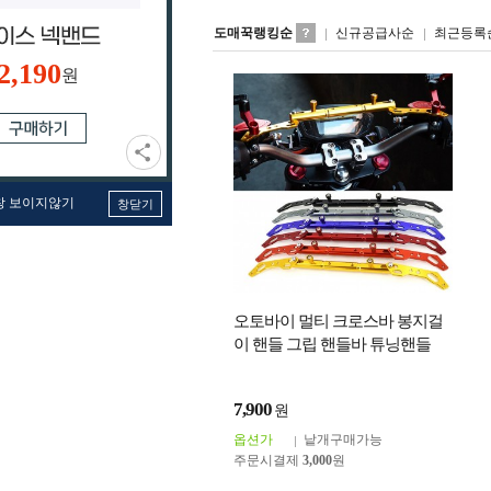
도매꾹랭킹순
신규공급사순
최근등록
2,190
원
창 보이지않기
창닫기
오토바이 멀티 크로스바 봉지걸
이 핸들 그립 핸들바 튜닝핸들
7,900
원
옵션가
낱개구매가능
주문시결제
3,000
원