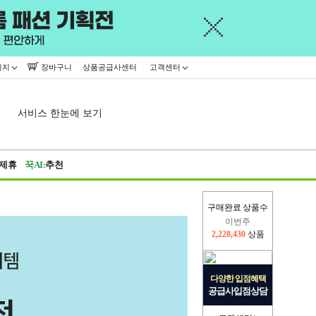
이지
장바구니
상품공급사센터
고객센터
서비스 한눈에 보기
제휴
꾹AI:
추천
구매완료 상품수
이번주
2,228,430
상품
지난주
2,326,527
상품
다양한 입점혜택
공급사입점상담