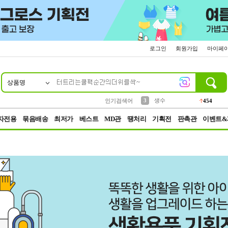
로그인
회원가입
마이페
상품명
10
1
2
5
6
7
8
9
파우치
케이스
벨트
실리콘
양말
모자
양산
여성패션
395
555
12
12
1
1
5
3
3
생수
인기검색어
454
4
등산
152
자전용
묶음배송
최저가
베스트
MD관
땡처리
기획전
판촉관
이벤트&