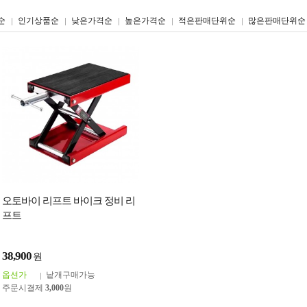
리스트형
갤러리형
순
인기상품순
낮은가격순
높은가격순
적은판매단위순
많은판매단위순
오토바이 리프트 바이크 정비 리
프트
38,900
원
옵션가
낱개구매가능
주문시결제
3,000
원