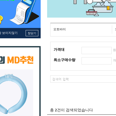
오토바이
창 보이지않기
창닫기
가격대
최소구매수량
총
2
건이 검색되었습니다