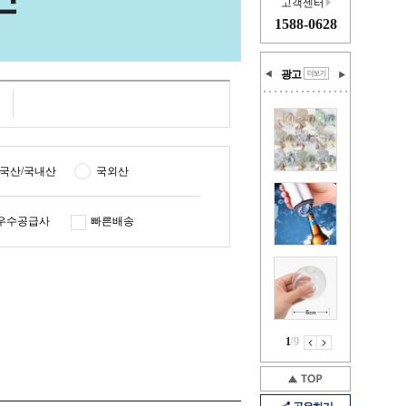
고객센터
1588-0628
광고
국산/국내산
국외산
우수공급사
빠른배송
1
/
9