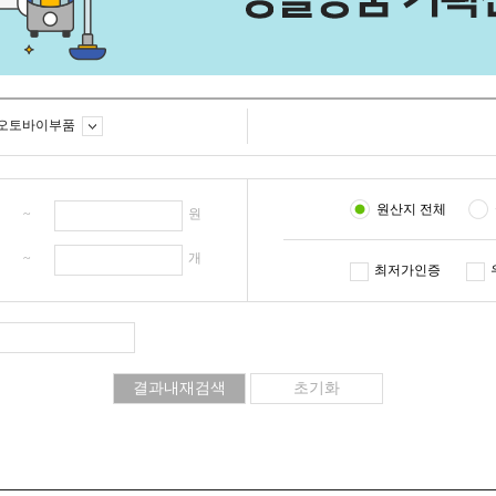
오토바이부품
원산지 전체
원 ~
원
개 ~
개
최저가인증