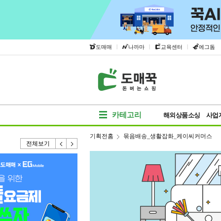
|
|
|
도매매
나까마
교육센터
에그돔
카테고리
해외상품소싱
사업
기획전홈
묶음배송_생활잡화_케이씨커머스
전체보기