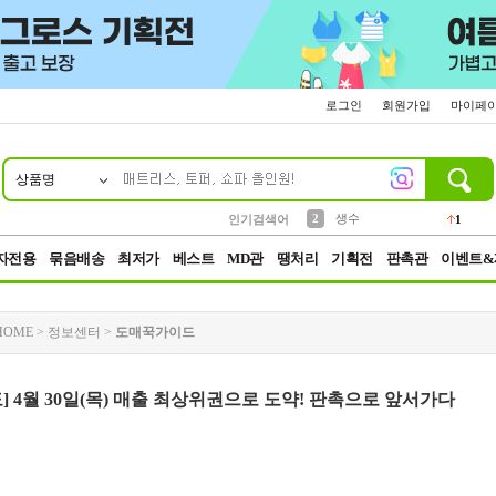
로그인
회원가입
마이페
상품명
10
1
4
5
6
7
8
9
벨트
파우치
등산
실리콘
양말
여성패션
장갑
led
4
3
1
2
4
1
2
생수
인기검색어
1
3
케이스
1
자전용
묶음배송
최저가
베스트
MD관
땡처리
기획전
판촉관
이벤트&
HOME
>
정보센터
>
도매꾹가이드
] 4월 30일(목) 매출 최상위권으로 도약! 판촉으로 앞서가다