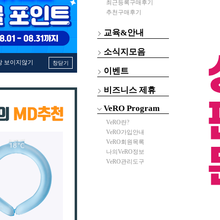
최근등록구매후기
추천구매후기
교육&안내
소식지모음
창 보이지않기
창닫기
이벤트
비즈니스 제휴
VeRO Program
VeRO란?
VeRO가입안내
VeRO회원목록
나의VeRO정보
VeRO관리도구