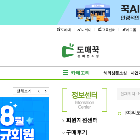
|
|
|
도매매
나까마
교육센터
에그돔
카테고리
해외상품소싱
사업
전체보기
현재위치 :
[여의도
회원지원센터
구매후기