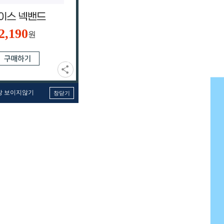
2,190
원
창 보이지않기
창닫기