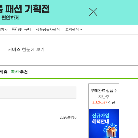
이지
장바구니
상품공급사센터
고객센터
서비스 한눈에 보기
제휴
꾹AI:
추천
구매완료 상품수
지난주
2,326,527
상품
이번주
2,399,266
상품
2026/04/16