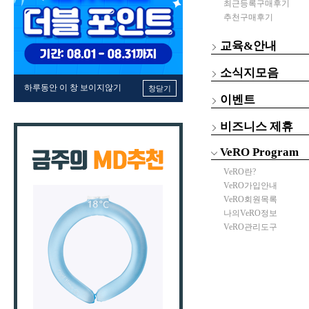
최근등록구매후기
추천구매후기
교육&안내
소식지모음
하루동안 이 창 보이지않기
창닫기
이벤트
비즈니스 제휴
VeRO Program
VeRO란?
VeRO가입안내
VeRO회원목록
나의VeRO정보
VeRO관리도구