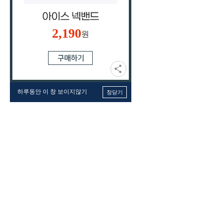
2,190
원
하루동안 이 창 보이지않기
창닫기