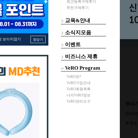
최근등록구매후기
추천구매후기
교육&안내
소식지모음
창 보이지않기
창닫기
이벤트
비즈니스 제휴
VeRO Program
VeRO란?
VeRO가입안내
VeRO회원목록
나의VeRO정보
VeRO관리도구