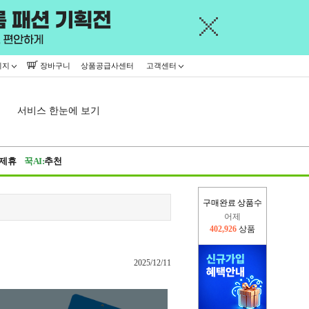
이지
장바구니
상품공급사센터
고객센터
서비스 한눈에 보기
제휴
꾹AI:
추천
구매완료 상품수
어제
402,926
상품
오늘(현재)
413,689
상품
2025/12/11