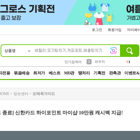
로그인
회원가입
마이페
상품명
10
1
4
5
6
7
8
9
키링
선풍기
말랑이
키캡
텀블러
가방
양말
양산
1
1
5
2
2
2
파우치
인기검색어
1
3
모자
2
자전용
묶음배송
최저가
베스트
MD관
땡처리
기획전
판촉관
이벤트&
HOME
>
정보센터
>
도매꾹가이드
 종료] 신한카드 하이포인트 마이샵 10만원 캐시백 지급!