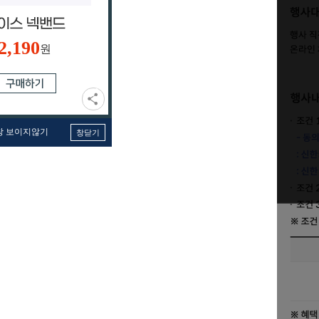
2,190
원
창 보이지않기
창닫기