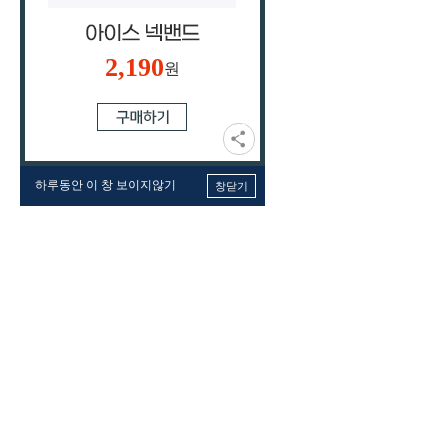
2,190
원
하루동안 이 창 보이지않기
창닫기