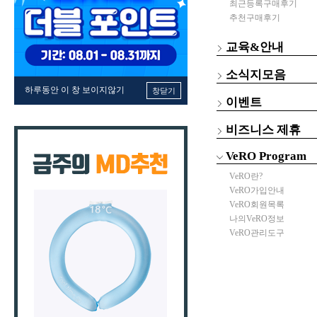
최근등록구매후기
추천구매후기
교육&안내
소식지모음
하루동안 이 창 보이지않기
창닫기
이벤트
비즈니스 제휴
VeRO Program
VeRO란?
VeRO가입안내
VeRO회원목록
나의VeRO정보
VeRO관리도구