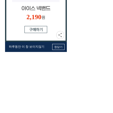
2,190
원
하루동안 이 창 보이지않기
창닫기