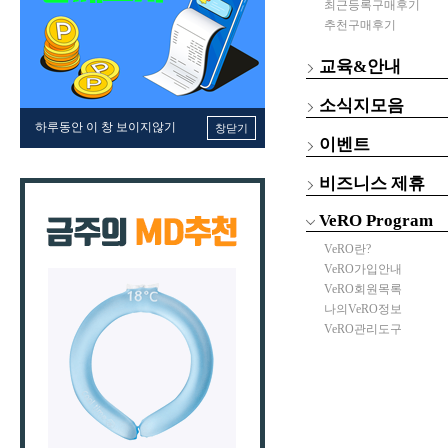
최근등록구매후기
추천구매후기
교육&안내
소식지모음
하루동안 이 창 보이지않기
창닫기
이벤트
비즈니스 제휴
VeRO Program
VeRO란?
VeRO가입안내
VeRO회원목록
나의VeRO정보
VeRO관리도구