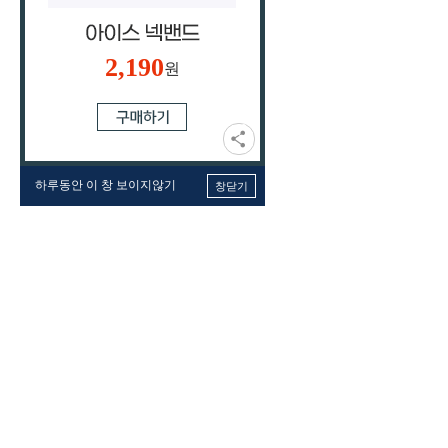
2,190
원
하루동안 이 창 보이지않기
창닫기