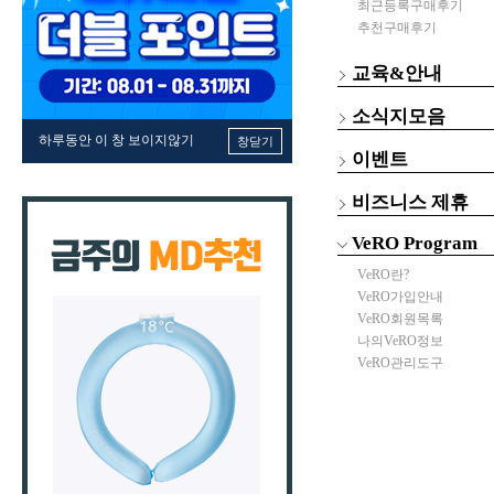
최근등록구매후기
추천구매후기
교육&안내
소식지모음
하루동안 이 창 보이지않기
창닫기
이벤트
비즈니스 제휴
VeRO Program
VeRO란?
VeRO가입안내
VeRO회원목록
나의VeRO정보
VeRO관리도구