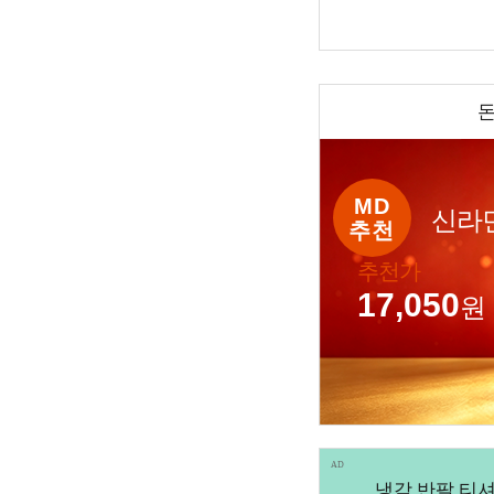
MD
신라
추천
추천가
17,050
원
AD
냉감 반팔 티