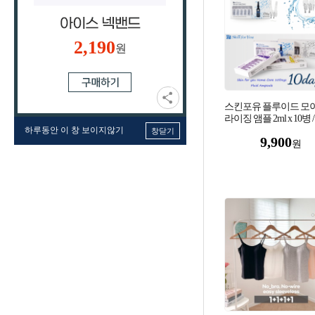
2,190
원
스킨포유 플루이드 모
라이징 앰플 2ml x 10병 
하루동안 이 창 보이지않기
창닫기
9,900
원