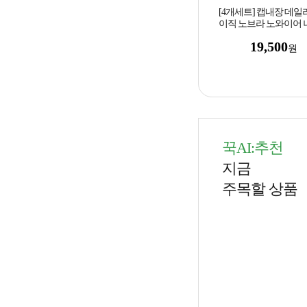
[4개세트] 캡내장 데일
이직 노브라 노와이어 
4color
19,500
원
꾹AI:추천
지금
주목할 상품