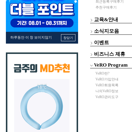
최근등록구매후기
추천구매후기
교육&안내
소식지모음
하루동안 이 창 보이지않기
창닫기
이벤트
비즈니스 제휴
VeRO Program
VeRO란?
VeRO가입안내
VeRO회원목록
나의VeRO정보
VeRO관리도구