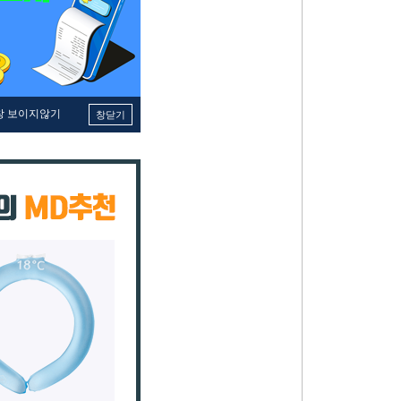
창 보이지않기
창닫기