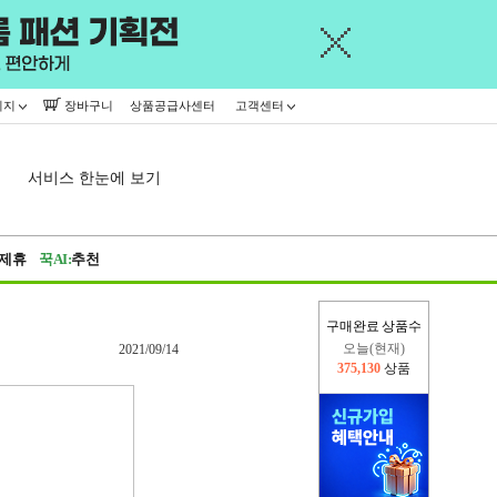
이지
장바구니
상품공급사센터
고객센터
서비스 한눈에 보기
제휴
꾹AI:
추천
구매완료 상품수
오늘(현재)
2021/09/14
375,130
상품
어제
445,716
상품