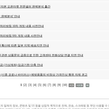
/무자본 오픈마켓 전문셀러 완벽분석 출간
매 완벽분석' 안내
보처리방침 10차 개정 내용 사전안내
보처리방침 9차 개정 내용 사전안내
19 확산에 따른 일부 지역 배송지연 안내
 19 관련 상품문의 급증으로 인한 고객센터 전화상담 연결 지연 안내
입금 (가상계좌) 입금기한 단축 안내
9 (신종 코로나 바이러스) 예방용품의 비정상 가격인상 행위 자제 권고
1
[
2
] [
3
] [
4
] [
5
] [
6
] [
7
] [
8
] [
9
] [
10
]
 일체의 정보, 콘텐츠 및 UI 등을 상업적 목적으로 전재, 전송, 스크래핑 등 무단 사용할 수