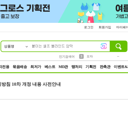
로그인
회원가입
마이페
상품명
10
1
2
5
6
7
8
9
키링
파우치
말랑이
선풍기
가방
양말
짱구
텀블러
2
1
1
7
3
3
모자
인기검색어
4
미니
23
자전용
묶음배송
최저가
베스트
MD관
땡처리
기획전
판촉관
이벤트&
리방침 10차 개정 내용 사전안내