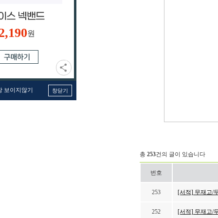
2,190
원
창 보이지않기
창닫기
총
253
건의 글이 있습니다
번호
253
[서적] 무재고/
252
[서적] 무재고