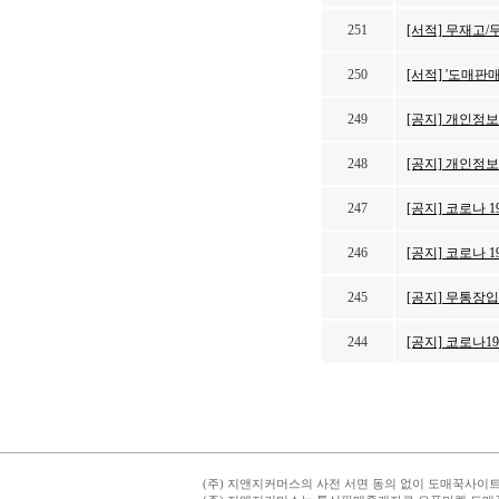
251
[서적] 무재고
250
[서적] '도매판
249
[공지] 개인정
248
[공지] 개인정
247
[공지] 코로나 
246
[공지] 코로나
245
[공지] 무통장
244
[공지] 코로나1
(주) 지앤지커머스의 사전 서면 동의 없이 도매꾹사이트의