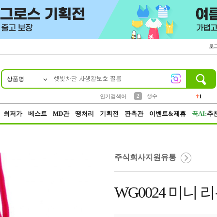
로
상품명
10
1
4
5
6
7
8
9
벨트
파우치
등산
실리콘
양말
여성패션
장갑
led
4
3
1
2
4
1
2
생수
인기검색어
1
3
케이스
1
최저가
베스트
MD관
땡처리
기획전
판촉관
이벤트&제휴
꾹AI:
추
주식회사지원유통
WG0024 미니 