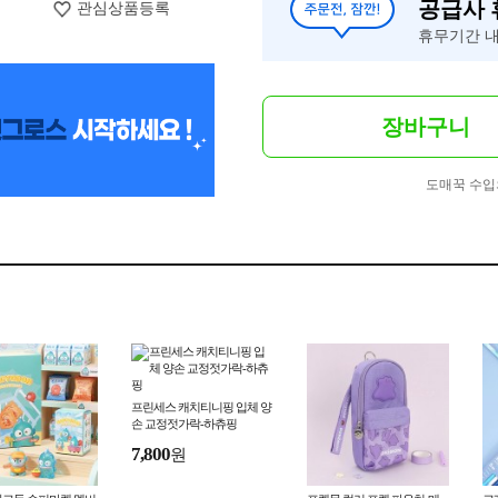
공급사
관심상품등록
휴무기간 내
장바구니
도매꾹 수입
프린세스 캐치티니핑 입체 양
손 교정젓가락-하츄핑
7,800
원