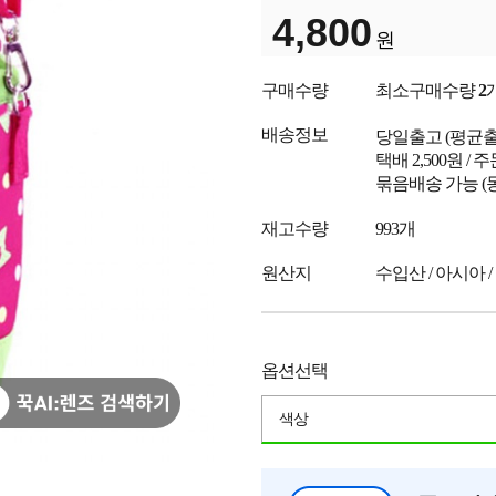
4,800
원
구매수량
최소구매수량
2
배송정보
당일출고
(평균
택배 2,500원 /
묶음배송 가능 (
재고수량
993개
원산지
수입산 / 아시아 /
옵션선택
색상