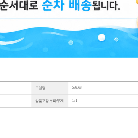
586568
모델명
1 / 1
상품포장 부피/무게