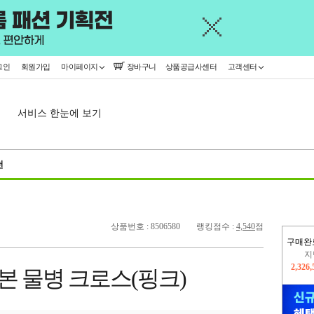
그인
회원가입
마이페이지
장바구니
상품공급사센터
고객센터
서비스 한눈에 보기
천
상품번호 : 8506580
랭킹점수 :
4,540
점
구매완
이
2,318
리본 물병 크로스(핑크)
지
2,326