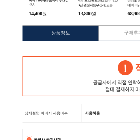
써머 카피바라 접이식 부채-2
산리오 스윗프렌즈 스무디 55
산리오 
4EA
3단 완전자동우산-한교동
데이 피규
14,400
13,800
68,90
원
원
구매후기
상품정보
상세설명 이미지 사용여부
사용허용
공급사 공지사항