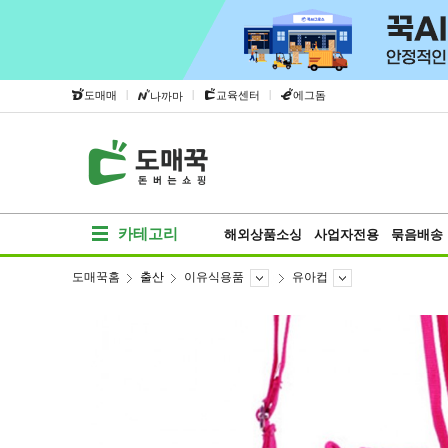
|
|
|
도매매
교육센터
에그돔
나까마
카테고리
해외상품소싱
사업자전용
묶음배송
도매꾹홈
출산
이유식용품
유아컵