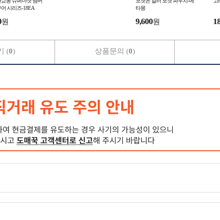
한교동 슈퍼마켓 멤버
포켓몬 컬러 포켓 파우치-메
고래
어 시리즈-18EA
타몽
0
9,600
1
원
원
 (
0
)
상품문의 (
0
)