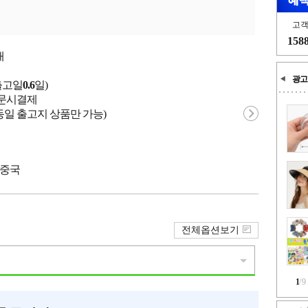
고
158
개
광고
출고일
0.6
일)
 주문시결제
동일 출고지 상품만 가능)
 중국
전체옵션보기
1
/
9