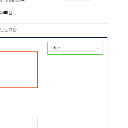
 10본 연필세트-10EA
8,000
원
반품교환
색상