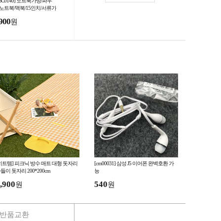
BC0140] 노트북가방/파우
/노트북/맥북/15인치/서류가
 국내재고 당일발송
900
원
히트템] 피크닉 방수 매트 대형 돗자리
[cm00031] 삼성 J5 이어폰 완벽호환 가
들이 돗자리 200*200cm
능
,900
540
원
원
반품교환