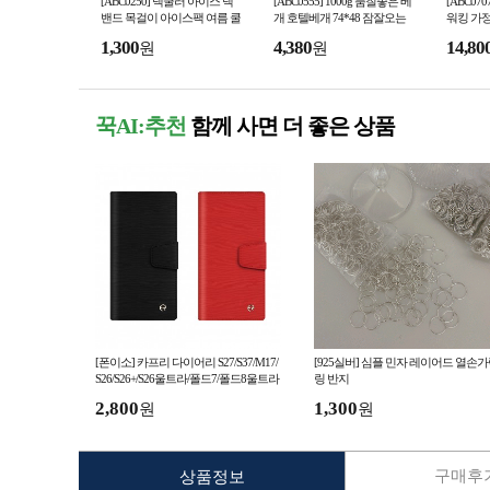
[ABC0250] 넥쿨러 아이스 넥
[ABC0555] 1000g 품질좋은 베
[ABC07
밴드 목걸이 아이스팩 여름 쿨
개 호텔베개 74*48 잠잘오는
워킹 가정
링 아이스쿨밴드 한국당일발
숙면베개 압축포장 한국당일
기 마사
1,300
4,380
14,80
원
원
송
배송
꾹AI:추천
함께 사면 더 좋은 상품
[폰이소] 카프리 다이어리 S27/S37/M17/
[925실버] 심플 민자 레이어드 열손
S26/S26+/S26울트라/폴드7/폴드8울트라
링 반지
입고
2,800
1,300
원
원
구매후기
상품정보