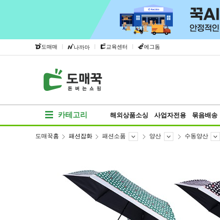
|
|
|
도매매
교육센터
에그돔
나까마
카테고리
해외상품소싱
사업자전용
묶음배송
도매꾹홈
패션잡화
패션소품
양산
수동양산