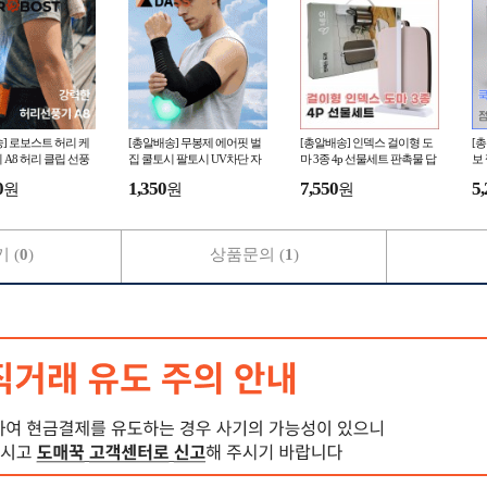
] 로보스트 허리 케
[총알배송] 무봉제 에어핏 벌
[총알배송] 인덱스 걸이형 도
[
 A8 허리 클립 선풍
집 쿨토시 팔토시 UV차단 자
마 3종 4p 선물세트 판촉물 답
보
 핸디 손 선풍기 BL
외선차단 냉감소재 검사 완료
례품 돌잔치 집들이 집밥 사은
세
0
1,350
7,550
5,
원
원
원
0mAH 충전용
품
행
 (
0
)
상품문의 (
1
)