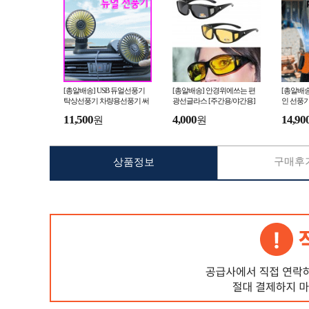
[총알배송] USB 듀얼선풍기
[총알배송] 안경위에쓰는 편
[총알배송
탁상선풍기 차량용선풍기 써
광선글라스 [주간용/야간용]
인 선풍기
큘레이터 USB선풍기 판촉물
선글라스케이스+안경닦이 썬
기 목걸이
11,500
4,000
14,90
원
원
답례품 사은품
글라스 선글라스
DC 360
구매후기
상품정보