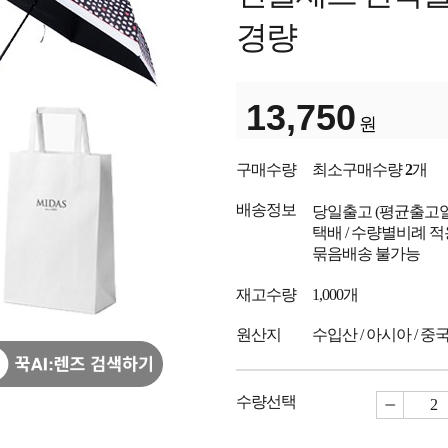
경량
13,750
원
구매수량
최소구매수량
2
개
배송정보
당일출고
(평균출고
택배 / 수량별비례 적
묶음배송 불가능
재고수량
1,000개
원산지
수입산 / 아시아 / 중
수량선택