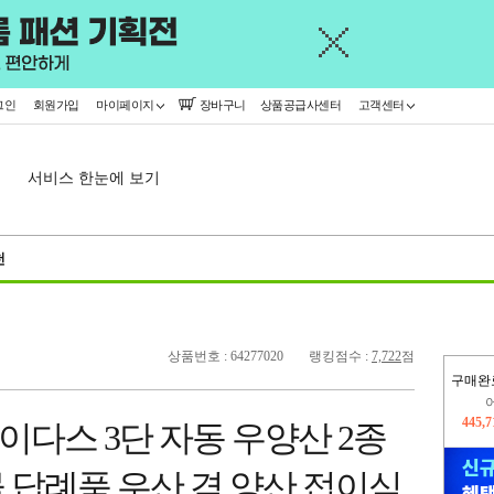
그인
회원가입
마이페이지
장바구니
상품공급사센터
고객센터
서비스 한눈에 보기
천
상품번호 : 64277020
랭킹점수 :
7,722
점
구매완
오늘
15,7
마이다스 3단 자동 우양산 2종
445,
 답례품 우산 겸 양산 접이식