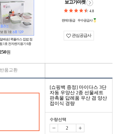
보고가마켓
4.8
판매1등급
우수공급사
관심공급사
총알배송] 쿡플러스 집밥 점
 찜 1호 전자렌지용기 6종
트 선물세트 판촉물 답례품
250
원
사용품 집밥
반품교환
[쇼핑백 증정] 마이다스 3단
자동 우양산 2종 선물세트
판촉물 답례품 우산 겸 양산
접이식 경량
수량선택