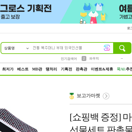
로
상품명
10
1
4
5
6
7
8
9
키링
미니
말랑이
선풍기
가방
양말
짱구
텀블러
23
2
1
1
7
3
2
파우치
인기검색어
3
모자
최저가
베스트
MD관
땡처리
기획전
판촉관
이벤트&제휴
꾹AI:
추
보고가마켓
[쇼핑백 증정] 
선물세트 판촉물