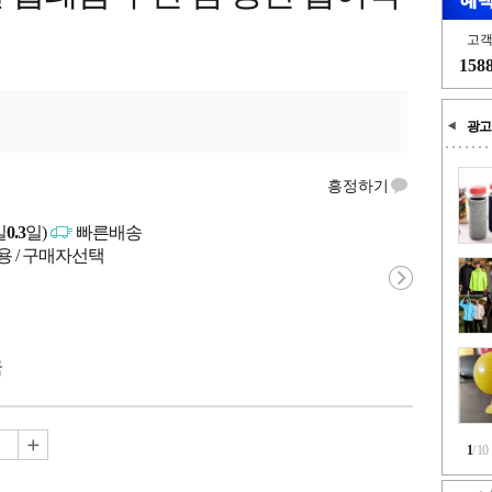
고
158
광고
흥정하기
일
0.3
일)
빠른배송
용 / 구매자선택
국
1
/
10