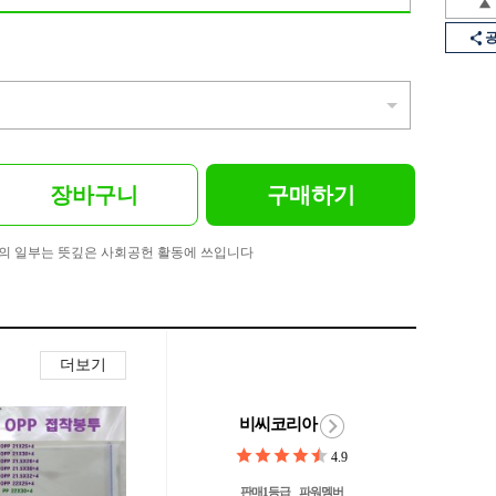
장바구니
구매하기
의 일부는 뜻깊은 사회공헌 활동에 쓰입니다
더보기
비씨코리아
4.9
판매1등급
파워멤버