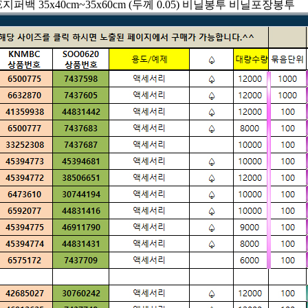
 PE지퍼백 35x40cm~35x60cm (두께 0.05) 비닐봉투 비닐포장봉투