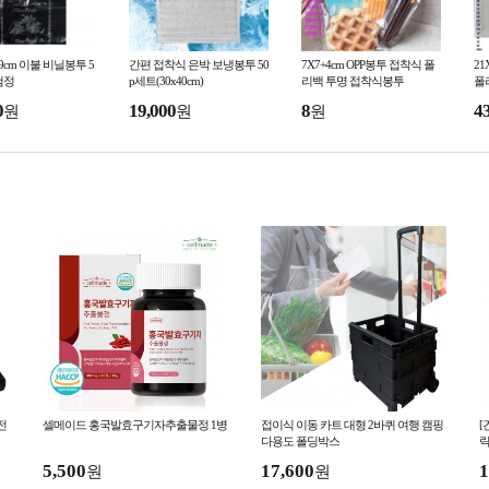
6x99cm 이불 비닐봉투 5
간편 접착식 은박 보냉봉투 50
7X7+4cm OPP봉투 접착식 폴
21
/검정
p세트(30x40cm)
리백 투명 접착식봉투
폴
0
19,000
8
4
원
원
원
회전
셀메이드 홍국발효구기자추출물정 1병
접이식 이동 카트 대형 2바퀴 여행 캠핑
[
다용도 폴딩박스
락
m
5,500
17,600
1
원
원