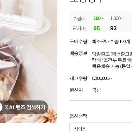
수량
100~
1,000~
(개)
95
93
단가
(원)
구매수량
최소구매수량
100
개
배송정보
당일출고
(평균출고
택배 / 조건부 무료배
묶음배송 가능 (동일
재고수량
6,300,000개
원산지
국산
옵션선택
사이즈