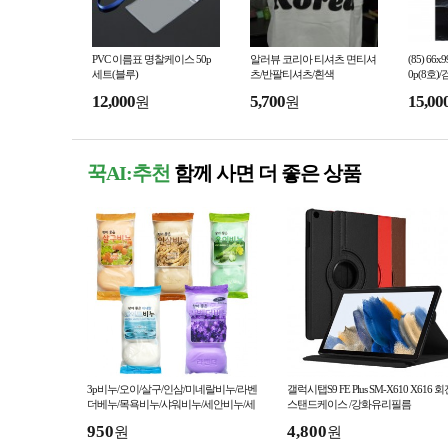
PVC 이름표 명찰케이스 50p
알러뷰 코리아 티셔츠 면티셔
(85) 6
세트(블루)
츠/반팔티셔츠/흰색
0p(8호)
12,000
5,700
15,00
원
원
꾹AI:추천
함께 사면 더 좋은 상품
3p비누/오이/살구/인삼/미네랄비누/라벤
갤럭시탭S9 FE Plus SM-X610 X616 
더베누/목욕비누/샤워비누/세안비누/세
스탠드케이스 /강화유리필름
수비누
950
4,800
원
원