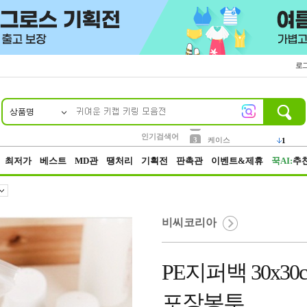
로
상품명
10
1
2
5
6
7
8
9
벨트
생수
등산
실리콘
양말
여성패션
장갑
led
4
1
1
2
4
1
3
케이스
인기검색어
1
4
파우치
3
최저가
베스트
MD관
땡처리
기획전
판촉관
이벤트&제휴
꾹AI:
추
비씨코리아
PE지퍼백 30x30
포장봉투