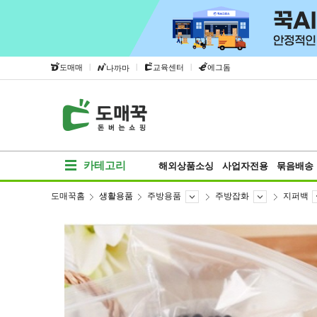
|
|
|
도매매
교육센터
에그돔
나까마
카테고리
해외상품소싱
사업자전용
묶음배송
도매꾹홈
생활용품
주방용품
주방잡화
지퍼백