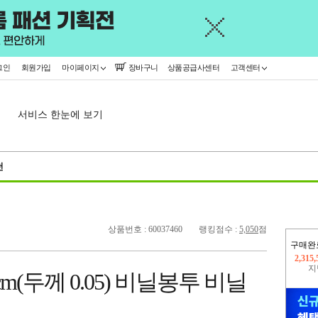
그인
회원가입
마이페이지
장바구니
상품공급사센터
고객센터
서비스 한눈에 보기
천
상품번호 : 60037460
랭킹점수 :
5,050
점
구매완
지
2,326
cm(두께 0.05) 비닐봉투 비닐
이
2,315