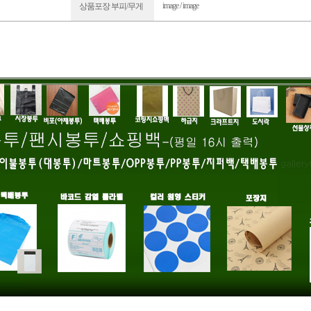
image / image
상품포장 부피/무게