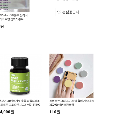
관심공급사
X25+4cm OPP봉투 접착식
리백 투명 접착식봉투
3
원
건강머금] 베르가못 추출물 폴리페놀
스마트폰 그립 스마트 링 홀더 거치대(H
토페린 모로오렌지 프리미엄 정 600
M0202) 이쁜포장포함
g x 60정
4,900
110
원
원