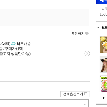
고
158
광고
흥정하기
일
0.4
일)
빠른배송
송 / 구매자선택
 출고지 상품만 가능)
전체옵션보기
1
/
9