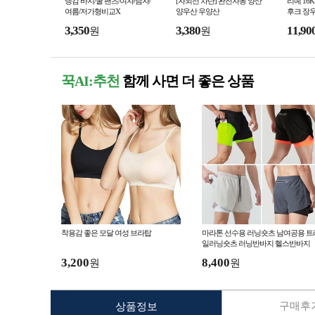
냉감 바지/쿨 팬츠/여자/남자/
[자외선 차단] 완전자동 양산
리예 16
여름/저가형비교X
양우산 우양산
후크 장
3,350
3,380
11,90
원
원
꾹AI:추천
함께 사면 더 좋은 상품
착용감 좋은 모달 여성 브라탑
마라톤 선수용 러닝숏츠 남여공용 트
일러닝숏츠 러닝반바지 헬스반바지
3,200
8,400
원
원
구매후기
상품정보