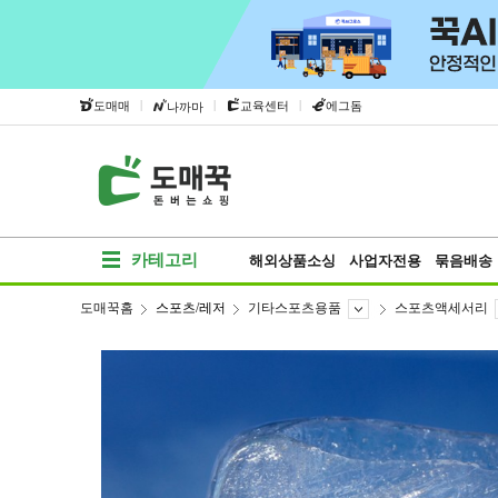
|
|
|
도매매
교육센터
에그돔
나까마
카테고리
해외상품소싱
사업자전용
묶음배송
도매꾹홈
스포츠/레저
기타스포츠용품
스포츠액세서리