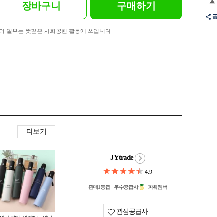
장바구니
구매하기
의 일부는 뜻깊은 사회공헌 활동에 쓰입니다
더보기
JYtrade
4.9
판매1등급
우수공급사
파워멤버
관심공급사