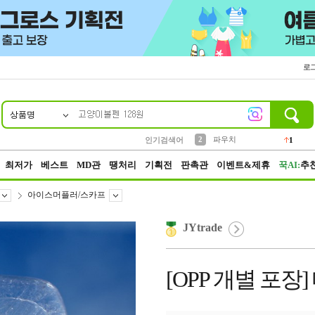
로
상품명
10
1
4
5
6
7
8
9
키링
선풍기
말랑이
키캡
텀블러
가방
양말
양산
1
1
5
2
2
2
파우치
인기검색어
1
3
모자
2
최저가
베스트
MD관
땡처리
기획전
판촉관
이벤트&제휴
꾹AI:
추
아이스머플러/스카프
JYtrade
[OPP 개별 포장