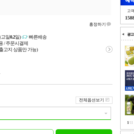
고
158
흥정하기
광고
출고일
0.2
일)
빠른배송
용 / 주문시결제
 출고지 상품만 가능)
국
전체옵션보기
1
/
11