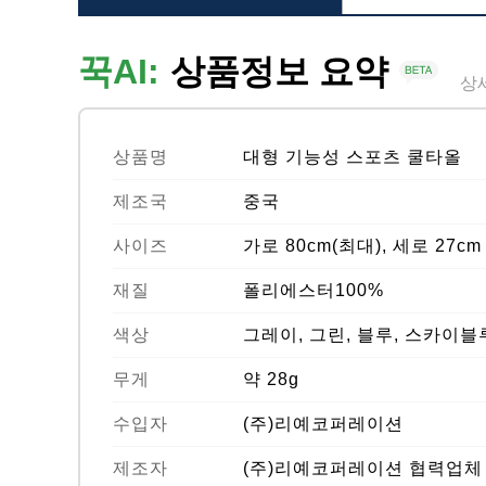
꾹AI:
상품정보 요약
상
상품명
대형 기능성 스포츠 쿨타올
제조국
중국
사이즈
가로 80cm(최대), 세로 27cm
재질
폴리에스터100%
색상
그레이, 그린, 블루, 스카이블
무게
약 28g
수입자
(주)리예코퍼레이션
제조자
(주)리예코퍼레이션 협력업체