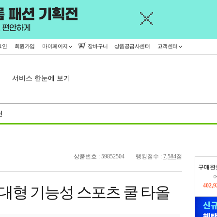
그인
회원가입
마이페이지
장바구니
상품공급사센터
고객센터
서비스 한눈에 보기
천
상품번호 : 59852504
랭킹점수 :
7,584
점
구매완
오늘
197,
] 대형 기능성 스포츠 쿨 타올
402,