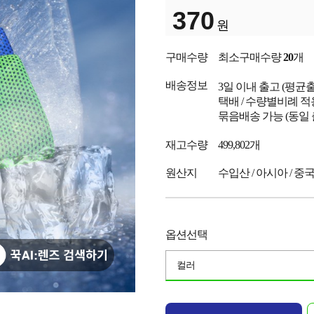
370
원
구매수량
최소구매수량
20
개
배송정보
3일 이내 출고
(평균
택배 / 수량별비례 적
묶음배송 가능 (동일
재고수량
499,802개
원산지
수입산 / 아시아 / 중
옵션선택
컬러