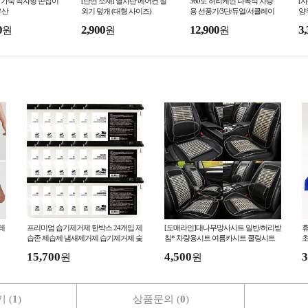
K 가죽 곡자형 손잡이
[난연 소재] 열차단 에어컨 실
360도 허리케인 다목적 차량
[
우산
외기 덮개 (대형 사이즈)
용 선풍기/3단/듀얼/서큘레이
양
터
0
2,900
12,900
3,
원
원
원
레
프리미엄 습기제거제 한박스 24개입 제
[도매라인]대나무망사시트 일반/허리받
휴
습존 제습제 냄새제거제 습기제거제 숯
침* 차량용시트 여름카시트 쿨링시트
초
습기제거 곰팡이방지
차량용커버
15,700
4,500
3
원
원
 (
1
)
상품문의 (
0
)