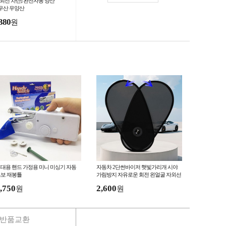
자외선 차단] 완전자동 양산
우산 우양산
380
원
대용 핸드 가정용 미니 미싱기 자동
자동차 2단썬바이저 햇빛가리개 시야
보 재봉틀
가림방지 자유로운 회전 왼얼굴 자외선
차단
,750
2,600
원
원
반품교환