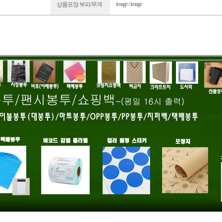
image / image
상품포장 부피/무게