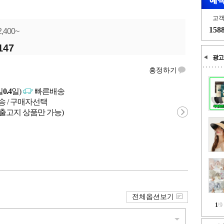
고
158
2,400~
147
광고
흥정하기
일
0.4
일)
빠른배송
송 / 구매자선택
 출고지 상품만 가능)
전체옵션보기
1
/
9