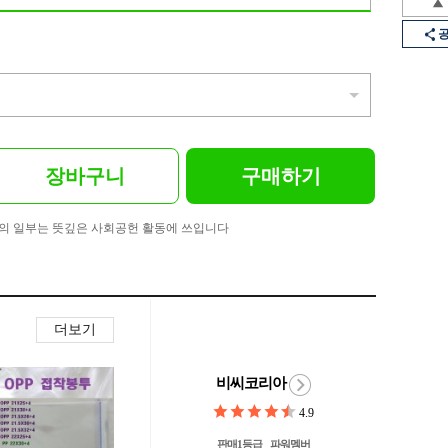
장바구니
구매하기
의 일부는 뜻깊은 사회공헌 활동에 쓰입니다
더보기
비씨코리아
4.9
판매1등급
파워멤버