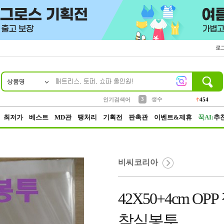
로
상품명
10
1
2
5
6
7
8
9
파우치
케이스
벨트
실리콘
양말
모자
양산
여성패션
395
555
12
12
1
1
5
3
3
생수
454
인기검색어
4
등산
152
최저가
베스트
MD관
땡처리
기획전
판촉관
이벤트&제휴
꾹AI:
추
비씨코리아
42X50+4cm 
착식봉투