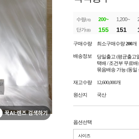
수량
200~
1,200~
(개)
155
151
단가
(원)
구매수량
최소구매수량
200
개
배송정보
당일출고
(평균출고
택배 / 조건부 무료배
묶음배송 가능 (동일
재고수량
12,600,000개
원산지
국산
옵션선택
사이즈