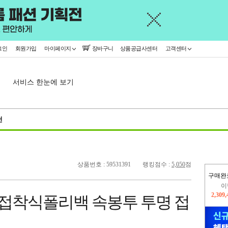
그인
회원가입
마이페이지
장바구니
상품공급사센터
고객센터
서비스 한눈에 보기
천
상품번호 : 59531391
랭킹점수 :
5,050
점
구매완
이
2,309
OPP 접착식폴리백 속봉투 투명 접
지
2,326