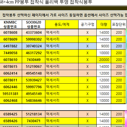
5X68+4cm PP봉투 접착식 폴리백 투명 접착식봉투