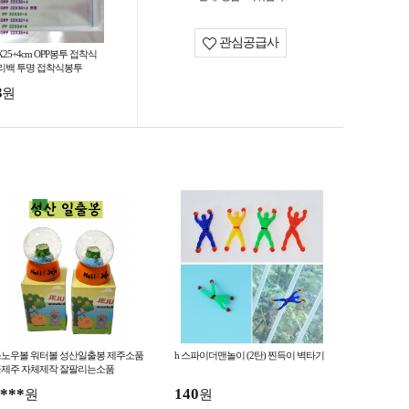
관심공급사
X25+4cm OPP봉투 접착식
리백 투명 접착식봉투
3
원
노우볼 워터볼 성산일출봉 제주소품
h 스파이더맨놀이 (2탄) 찐득이 벽타기
제주 자체제작 잘팔리는소품
***
140
원
원