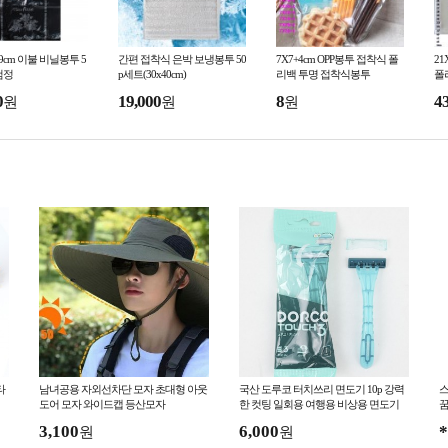
6x99cm 이불 비닐봉투 5
간편 접착식 은박 보냉봉투 50
7X7+4cm OPP봉투 접착식 폴
21
/검정
p세트(30x40cm)
리백 투명 접착식봉투
폴
0
19,000
8
4
원
원
원
타
남녀공용 자외선차단 모자 초대형 아웃
국산 도루코 터치쓰리 면도기 10p 강력
스
도어 모자 와이드캡 등산모자
한 컷팅 일회용 여행용 비상용 면도기
꿈
3,100
6,000
*
원
원