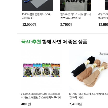
PVC 이름표 명찰케이스 50p
알러뷰 코리아 티셔츠 면티셔
(85) 6
세트(블루)
츠/반팔티셔츠/흰색
0p(8호)
12,000
5,700
15,00
원
원
꾹AI:추천
함께 사면 더 좋은 상품
ir 1000 스크래치페이퍼북 스크래치페
[이거찜] 국내 최저가 스타킹 발목 스
이퍼노트 레인보우 스크래치북 구디백
킹 10족 1세트
답례품 생일선물
480
2,400
원
원