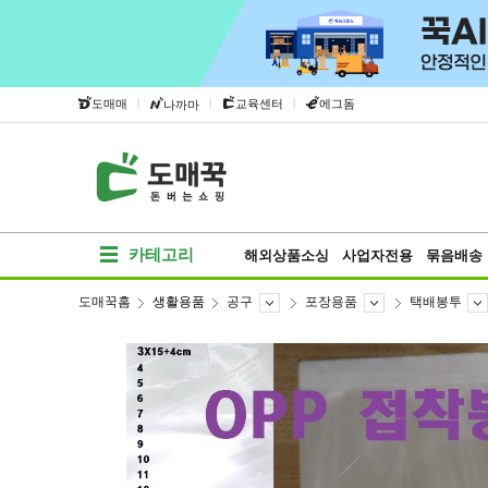
|
|
|
도매매
교육센터
에그돔
나까마
카테고리
해외상품소싱
사업자전용
묶음배송
도매꾹홈
생활용품
공구
포장용품
택배봉투