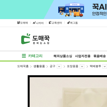
|
|
|
도매매
교육센터
에그돔
나까마
카테고리
해외상품소싱
사업자전용
묶음배송
도매꾹홈
생활용품
공구
포장용품
택배봉투