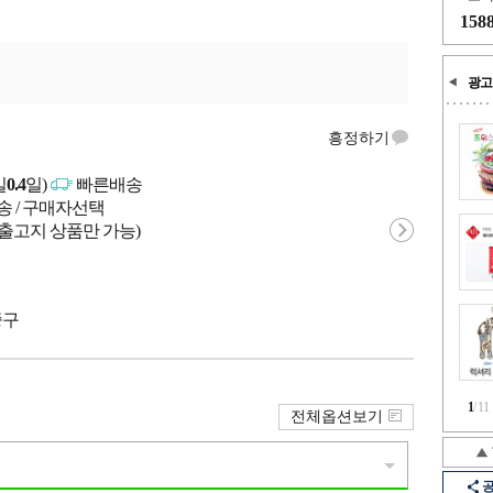
158
광고
흥정하기
일
0.4
일)
빠른배송
송 / 구매자선택
 출고지 상품만 가능)
중구
1
/
11
전체옵션보기