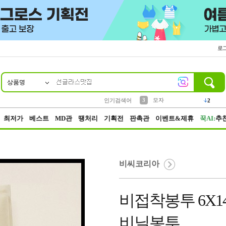
로
상품명
10
1
2
3
6
7
8
9
키링
파우치
모자
키캡
텀블러
가방
양말
양산
1
1
2
5
2
2
4
선풍기
인기검색어
5
말랑이
1
최저가
베스트
MD관
땡처리
기획전
판촉관
이벤트&제휴
꾹AI:
추
비씨코리아
비접착봉투 6X14
비닐봉투