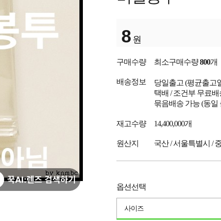
8
원
구매수량
최소구매수량
800
개
배송정보
당일출고
(평균출고
택배 / 조건부 무료배
묶음배송 가능 (동일
재고수량
14,400,000개
원산지
국산 / 서울특별시 / 
옵션선택
사이즈