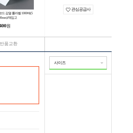
관심공급사
드 감열 롤라벨 1000매(5
30mm)/재입고
400
원
반품교환
사이즈