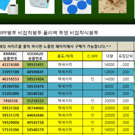
cm OPP봉투 비접착봉투 폴리백 투명 비접착식봉투