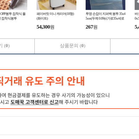
m OPP봉투 접착식 폴
페이버릿 미니 캐리어(18형)
투명 손잡이 지퍼백 봉투 35x4
바코
명 접착식봉투
(화이트)
5cm(두께 0.09t) (가로35x세로
0x
40+손잡이날개5)
54,300
267
5,
원
원
 (
0
)
상품문의 (
0
)