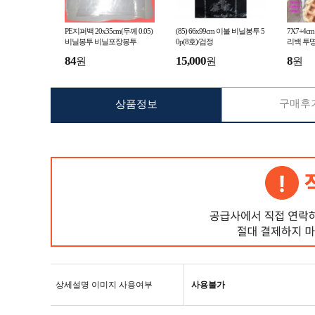
PE지퍼백 20x35cm(두께 0.05)
(85) 66x99cm 이불 비닐봉투 5
7X7+4c
비닐봉투 비닐포장봉투
0p(8호)/검정
리백 투
84
15,000
8
원
원
원
구매후기
상품정보
상세설명 이미지 사용여부
사용불가