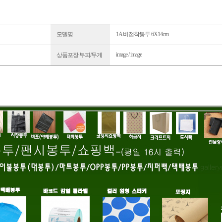
모델명
1A 비접착봉투 6X14cm
image / image
상품포장 부피/무게