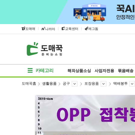
|
|
|
도매매
교육센터
에그돔
나까마
카테고리
해외상품소싱
사업자전용
묶음배송
도매꾹홈
생활용품
공구
포장용품
택배봉투