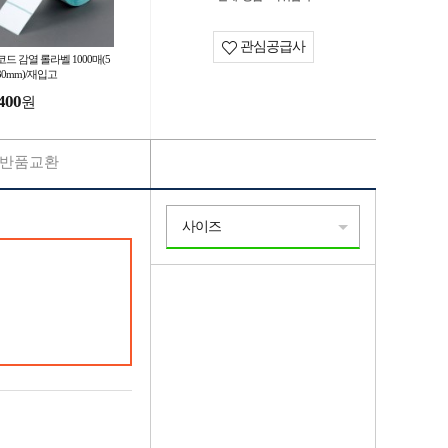
관심공급사
드 감열 롤라벨 1000매(5
30mm)/재입고
400
원
반품교환
사이즈