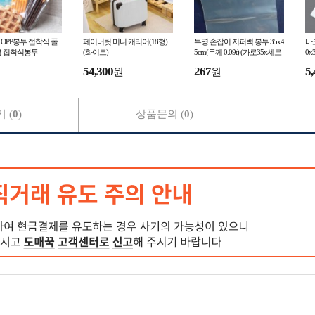
m OPP봉투 접착식 폴
페이버릿 미니 캐리어(18형)
투명 손잡이 지퍼백 봉투 35x4
바코
명 접착식봉투
(화이트)
5cm(두께 0.09t) (가로35x세로
0x
40+손잡이날개5)
54,300
267
5,
원
원
 (
0
)
상품문의 (
0
)