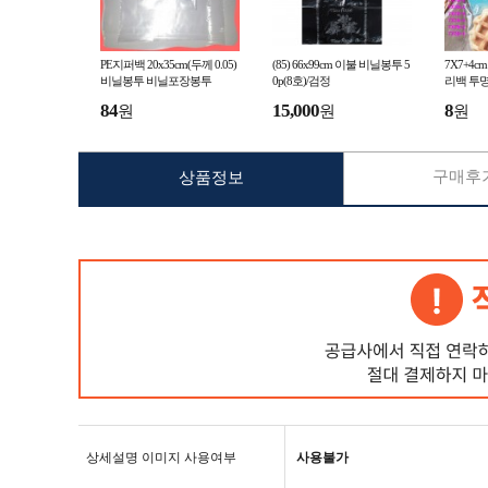
PE지퍼백 20x35cm(두께 0.05)
(85) 66x99cm 이불 비닐봉투 5
7X7+4c
비닐봉투 비닐포장봉투
0p(8호)/검정
리백 투
84
15,000
8
원
원
원
구매후기
상품정보
상세설명 이미지 사용여부
사용불가