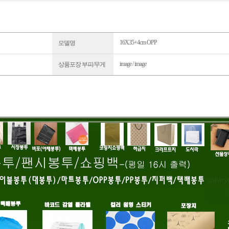
16X35+4cm OPP
모델명
image / image
상품포장 부피/무게