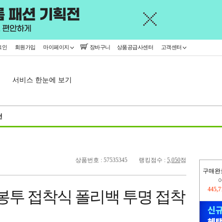
그인
회원가입
마이페이지
장바구니
상품공급사센터
고객센터
서비스 한눈에 보기
천
상품번호 : 57535345
랭킹점수 :
5,050
점
구매완
오늘
118,
OPP봉투 접착식 폴리백 투명 접착
445,