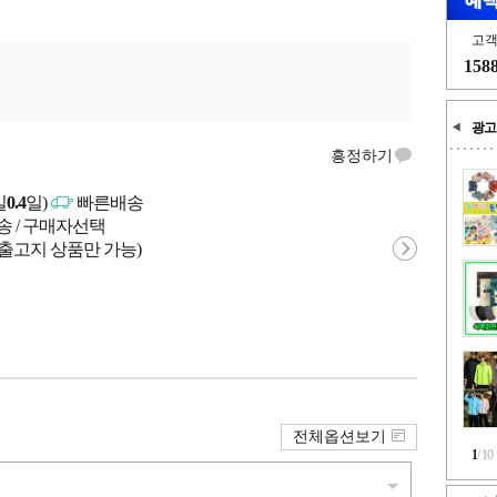
고
158
광고
흥정하기
일
0.4
일)
빠른배송
송 / 구매자선택
 출고지 상품만 가능)
전체옵션보기
1
/
10