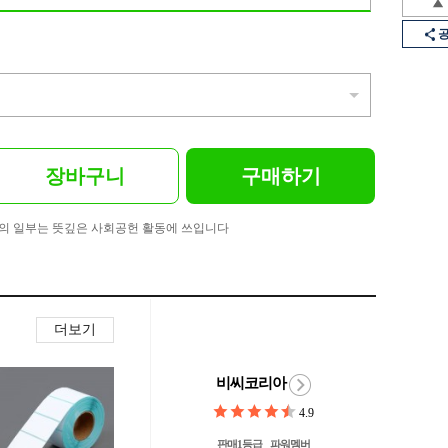
장바구니
구매하기
의 일부는 뜻깊은 사회공헌 활동에 쓰입니다
더보기
비씨코리아
4.9
판매1등급
파워멤버