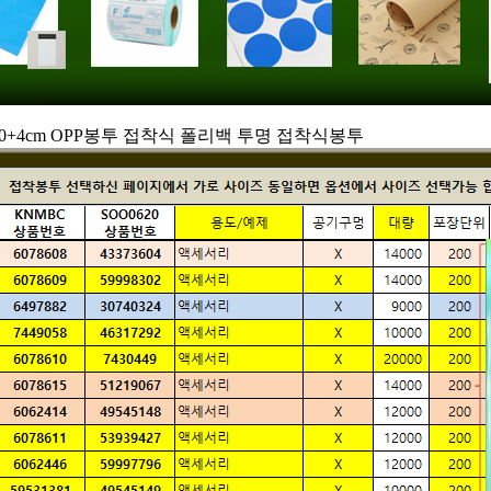
7X30+4cm OPP봉투 접착식 폴리백 투명 접착식봉투