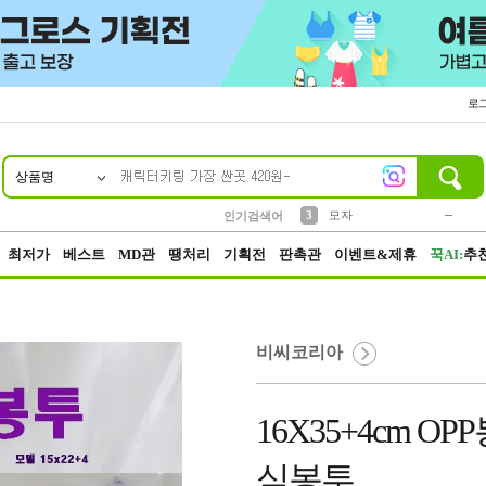
로
상품명
10
1
2
5
6
7
8
9
키링
파우치
말랑이
선풍기
가방
양말
짱구
텀블러
2
1
1
7
3
3
모자
인기검색어
4
미니
23
최저가
베스트
MD관
땡처리
기획전
판촉관
이벤트&제휴
꾹AI:
추
비씨코리아
16X35+4cm 
식봉투