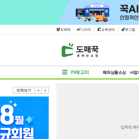
|
|
|
도매매
나까마
교육센터
에그돔
카테고리
해외상품소싱
사업
전체보기
입력된 페