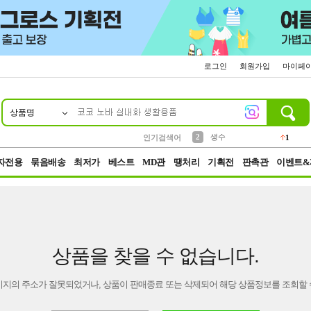
로그인
회원가입
마이페
상품명
10
1
4
5
6
7
8
9
벨트
파우치
등산
실리콘
양말
여성패션
장갑
led
4
3
1
2
4
1
2
생수
인기검색어
1
3
케이스
1
자전용
묶음배송
최저가
베스트
MD관
땡처리
기획전
판촉관
이벤트&
상품을 찾을 수 없습니다.
이지의 주소가 잘못되었거나, 상품이 판매종료 또는 삭제되어 해당 상품정보를 조회할 