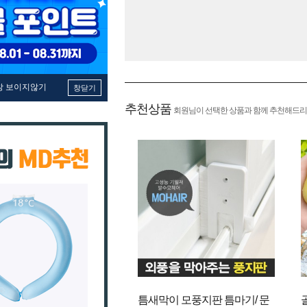
창 보이지않기
창닫기
추천상품
회원님이 선택한 상품과 함께 추천해드리
틈새막이 모풍지판 틈마기/ 문