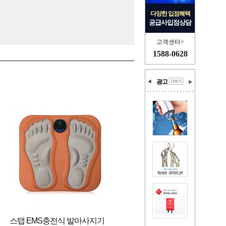
다양한 입점혜택
공급사입점상담
고객센터
1588-0628
광고
스탭 EMS충전식 발마사지기