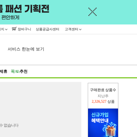
이지
장바구니
상품공급사센터
고객센터
서비스 한눈에 보기
제휴
꾹AI:
추천
구매완료 상품수
지난주
2,326,527
상품
이번주
2,310,762
상품
수 없습니다