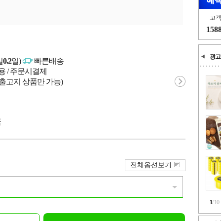
고
158
광고
일
0.2
일)
빠른배송
용 / 주문시결제
 출고지 상품만 가능)
국
전체옵션보기
1
/
10