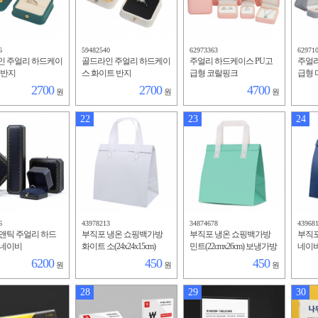
6
59482540
62973363
62971
인 주얼리 하드케이
골드라인 주얼리 하드케이
주얼리 하드케이스 PU고
주얼리
 반지
스 화이트 반지
급형 코랄핑크
급형
2700
2700
4700
원
원
원
22
23
24
6
43978213
34874678
43968
앤틱 주얼리 하드
부직포 냉온 쇼핑백가방
부직포 냉온 쇼핑백가방
부직포
 네이비
화이트 소(24x24x15cm)
민트(22cmx26cm) 보냉가방
네이비 
런치백
6200
450
450
원
원
원
28
29
30