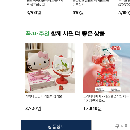
핑크 페이스롤러 하트괄사 세
풍선펌프 손펌프 에어펌프 공
부직포 냉
트 셀프마사지
기주입기
(30X30X
3,700
650
5,500
원
원
꾹AI:추천
함께 사면 더 좋은 상품
캐릭터 고양이 거울 탁상거울
크레이베이비 시리즈 랜덤박스 피규
수지피규어 12pcs
3,720
17,040
원
원
구매후기
상품정보