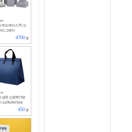
004
 하드케이스 PU고
 머드그레이
4700
원
134
 냉온 쇼핑백가방
소(24x24x15cm)
450
원