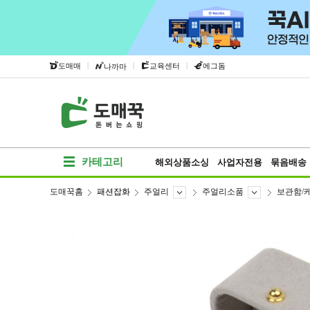
|
|
|
도매매
교육센터
에그돔
나까마
카테고리
해외상품소싱
사업자전용
묶음배송
도매꾹홈
패션잡화
주얼리
주얼리소품
보관함/