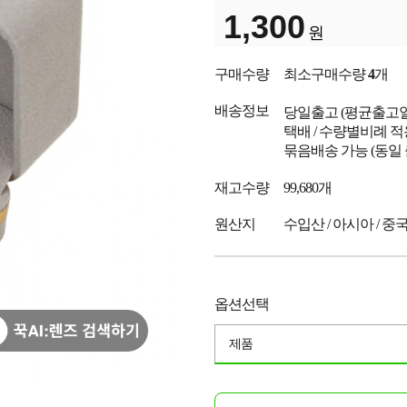
1,300
원
구매수량
최소구매수량
4
개
배송정보
당일출고
(평균출고
택배 / 수량별비례 적
묶음배송 가능 (동일
재고수량
99,680개
원산지
수입산 / 아시아 / 중
옵션선택
제품