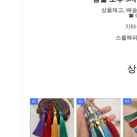
상품재고, 배송
☎ 0
기타문
스몰해피
상
01
02
03