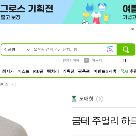
로
상품명
10
1
4
5
6
7
8
9
키링
선풍기
말랑이
키캡
텀블러
가방
양말
양산
1
1
5
2
2
2
파우치
인기검색어
1
3
모자
2
최저가
베스트
MD관
땡처리
기획전
판촉관
이벤트&제휴
꾹AI:
추
케이스
도매핫
금테 주얼리 하