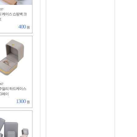
937
 케이스 쇼핑백 크
트
400
원
967
주얼리 하드케이스
그레이
1300
원