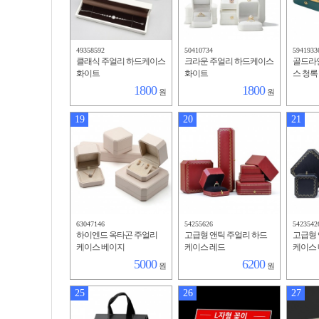
49358592
50410734
5941933
클래식 주얼리 하드케이스
크라운 주얼리 하드케이스
골드라
화이트
화이트
스 청록
1800
1800
원
원
19
20
21
63047146
54255626
5423542
하이엔드 옥타곤 주얼리
고급형 앤틱 주얼리 하드
고급형 
케이스 베이지
케이스 레드
케이스
5000
6200
원
원
25
26
27