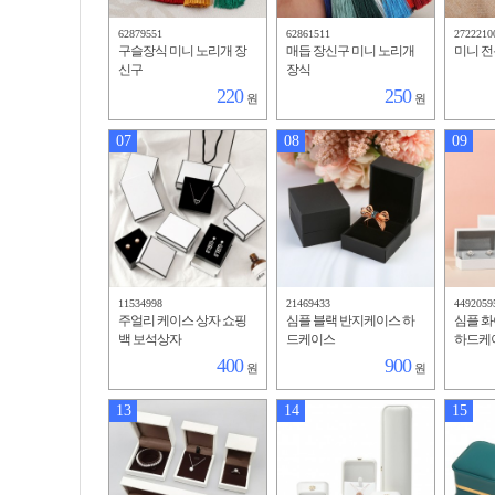
62879551
62861511
2722210
구슬장식 미니 노리개 장
매듭 장신구 미니 노리개
미니 
신구
장식
220
250
원
원
07
08
09
11534998
21469433
4492059
주얼리 케이스 상자 쇼핑
심플 블랙 반지케이스 하
심플 
백 보석상자
드케이스
하드케
400
900
원
원
13
14
15