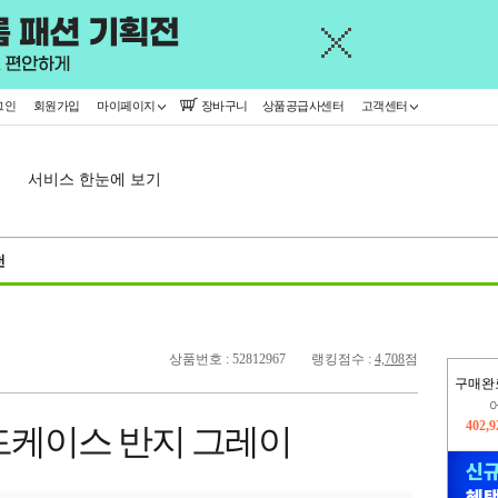
그인
회원가입
마이페이지
장바구니
상품공급사센터
고객센터
서비스 한눈에 보기
천
상품번호 : 52812967
랭킹점수 :
4,708
점
구매완
오늘
442,
드케이스 반지 그레이
402,