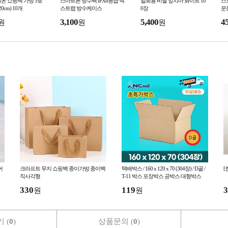
온 쇼핑백 가방 5호
스마트폰 방수팩 IPX8등급 넥
일회용 비닐 앞치마 화이트 10
스
20cm) 10개
스트랩 방수케이스
0장
운
별
3,100
5,400
4
원
원
원
어
크라프트 무지 쇼핑백 종이가방 종이백
택배박스 / 160 x 120 x 70 (304장) / D골 /
[
직사각형
T-11 박스 포장박스 공박스 대형박스
330
119
3
원
원
 (
0
)
상품문의 (
0
)