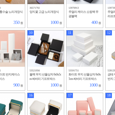
0
36571792
13970913
13973
전통수술 노리개장식
양지꽃 고급 노리개장식
주얼리 케이스 쇼핑백 무
주얼리
광블랙
라프
350
1000
400
원
원
원
10
11
12
5
53521956
53591751
52812
화이트 반지케이스
블랙 무지 선물상자 9x9x5c
화이트 무지 선물상자 9x9x
금테 
이스
m 싸바리 기프트박스
5cm 싸바리 기프트박스
반지 
900
1000
1000
원
원
원
16
17
18