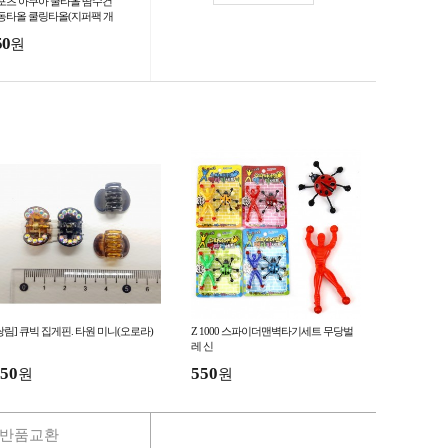
포츠 아쿠아 쿨타올 땀수건
동타올 쿨링타올(지퍼팩 개
포장)
50
원
쌍림] 큐빅 집게핀. 타원 미니(오로라)
Z 1000 스파이더맨벽타기세트 무당벌
레 신
50
550
원
원
반품교환