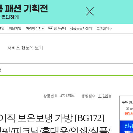
그인
회원가입
마이페이지
장바구니
상품공급사센터
고객센터
서비스 한눈에 보기
천
상품번호 : 47215504
랭킹점수 :
11,249
점
구매완
오늘
195,
직 보온보냉 가방 [BG172]
402,
핑/피크닉/휴대용/인쇄/심플/