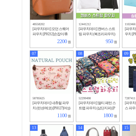
48558202
12441212
1102466
[파우치데이] 모던 스퀘어
[파우치데이] 캔버스 스트
[파우치
파우치 [PH212]손잡이/휴
링 파우치 (복조리파우치)
우치 [P
대성/뷰티백/다용도/심플/
[PH209]인쇄가능/미술실습
장품/수
2200
950
원
원
소지품/외출/메이크업/수
용/다용도/소지품가방
미니파우
납
수영
07
08
09
58785625
52299498
7287411
[파우치데이] 내츄럴 파우
[파우치데이] 멀티 패턴 스
[파우치
치 (린넨/에코) [PH127]여성/
트랩 파우치 (삼단지퍼) [P
스 파우치
미니/필통/휴대용/화장품/
H201]케이스/패션/메이크
능/다용
1100
1800
원
원
다용도/수납/여자/메이크
업/소지품가방/다용도
니
업
13
14
15