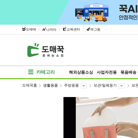
|
|
|
도매매
교육센터
에그돔
나까마
카테고리
해외상품소싱
사업자전용
묶음배송
도매꾹홈
생활용품
주방용품
보관/밀폐용기
보온