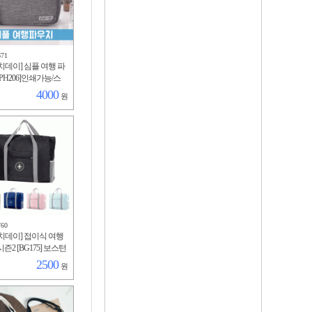
671
치데이] 심플 여행 파
PH206]인쇄가능/스
벽걸이/메쉬/방수/세
4000
원
/여성용품/다용도/4
760
치데이] 접이식 여행
즌2 [BG175] 보스턴
리어보조가방/휴대
2500
원
용량수납/포켓/여성/