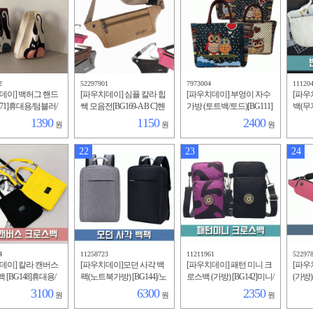
2
52297901
7973004
11120
데이] 백허그 핸드
[파우치데이] 심플 칼라 힙
[파우치데이] 부엉이 자수
[파우
171]휴대용/텀블러/
쌕 모음전[BG169-A B C]핸
가방 (토트백/토드)[BG111]
백(무
방/에코백/여성/데
드폰가방/외출/여행/미니
여성가방/데일리/미니백/
6]키
1390
1150
2400
원
원
원
미니/다용도/여행
백/캐주얼/운동/인쇄/슬링
빈티지/패션/캐릭터/쇼핑
대용/
백
백
자
22
23
24
4
11258723
11211961
52297
데이] 칼라 캔버스
[파우치데이]모던 사각 백
[파우치데이] 패턴 미니 크
[파우
[BG148]휴대용/
팩(노트북가방) [BG144]/노
로스백 (가방) [BG142]미니/
(가방)
부부/학원가방/여
트북/디지털백/인쇄/키링/
남성/남자/수납/여성/여자/
션/미
3100
6300
2350
원
원
원
폰/키링/남자/남성/
라부부/에코백/남자/휴대
여행용/핸드폰/지갑
드폰/
용