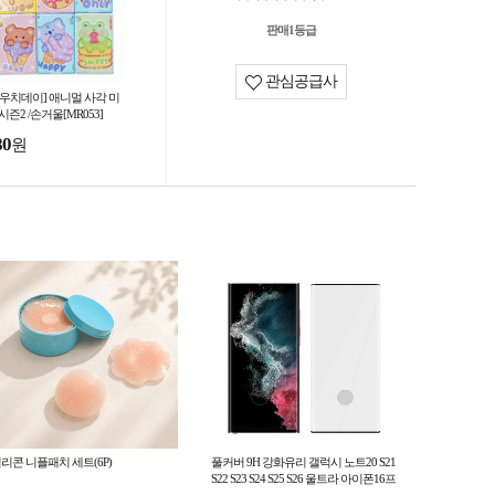
판매1등급
관심공급사
파우치데이] 애니멀 사각 미
시즌2 /손거울[MR053]
80
원
리콘 니플패치 세트(6P)
풀커버 9H 강화유리 갤럭시 노트20 S21
S22 S23 S24 S25 S26 울트라 아이폰16프