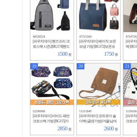
48530524
47215504
4754716
[파우치데이] 핸즈프리 크
[파우치데이] 베이직 보온
[파우치
로스백 시즌2[BG174]핸드
보냉 가방 [BG172]보온보
백 [BG
폰가방/슬링백/크로스백/
냉가방/캠핑/피크닉/휴대
니트/가
1500
1750
원
원
휴대용/라부부/여행/키링/
용/인쇄/심플/보냉백/여행
일리백/
스포츠
용
용
19
20
21
52296968
11211849
1129166
[파우치데이] 비비드 패턴
[파우치데이] 코듀로이 숄
[파우치
크로스백 가방 [BG115]가
더백 (골덴가방)/겨울/남여
크로스백 
방/남성/여성/핸드폰/화장
공용/보조가방/코디/패션/
여자/라
2850
2600
원
원
품/라부부/키링/인쇄/휴대
직장인용/학생용 [BG140]
성/핸드
용
남성