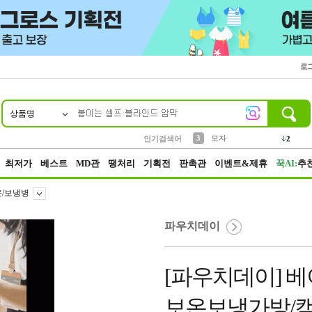
로
상품명
10
1
2
5
6
7
8
9
키링
파우치
말랑이
키캡
텀블러
가방
양말
양산
1
1
1
5
2
2
3
모자
인기검색어
2
4
선풍기
최저가
베스트
MD관
땡처리
기획전
판촉관
이벤트&제휴
꾹AI:
추
/보냉병
파우치데이
[파우치데이] 베이
보온보냉가방/캠