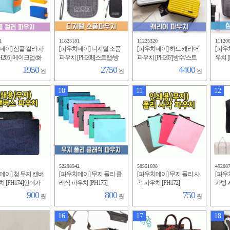
1
11823181
11225320
11120
데이] 심플 칼라 파
[파우치데이] 디지털 소품
[파우치데이] 하드 캐리어
[파우
H205] 메이크업/화
파우치 [PH208]스트랩/방
파우치 [PH207]방수/스트
우치 [
납/다용도/생리대/
수/디지털/다용도/보조배
랩/크로스백/보조주머니/
티커/
1950
2750
4400
원
원
원
치/휴대용/방수/
터리/메모리카드/충전케이
미니캐리어
면도구
블
색/
10
11
12
52298942
58551698
49208
데이] 청 무지 캔버
[파우치데이] 무지 폴리 클
[파우치데이] 무지 폴리 사
[파우
 [PH174]인쇄가
래식 파우치 [PH175]
각 파우치 [PH172]
가방 시
도/미술실습용/미
백/캐
900
800
750
원
원
원
용/대
남성
16
17
18