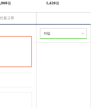
로17프로12프로15프로14프로
,900
1,420
원
원
반품교환
타입