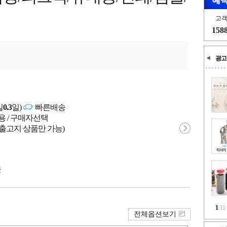
고
158
광고
일
0.3
일)
빠른배송
용 / 구매자선택
 출고지 상품만 가능)
국
1
/
11
전체옵션보기