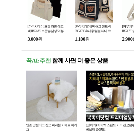
[파우치데이]포켓 라인 에코
[파우치데이] 백허그 핸드백
[파우치데
백 [BG183]보온병/남성/여성/
[BG171]휴대용/텀블러/니트/
[BG179
에코백/휴대용/여성/기저귀가
가방/에코백/여성/데일리백/미
크로스백/
3,000
1,100
2,900
원
원
방/핸드폰/캔버스
니/다용도/여행용
남성/여성
꾹AI:추천
함께 사면 더 좋은 상품
인조 양털러그 장모 워셔블 카페트 퍼러
(땡처리) 지퍼백 스탠드 커피 진공봉
그
비닐팩 100종&