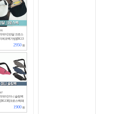
495
치데이] 반달 크로스
지에코백가방)[BG13
링/여행용/남성/여성/휴
2950
원
반달/학생/라부부/남
887
치데이] 미니 슬링백
 [BG138]크로스백/패
니/숄더백/등산용/핸
1900
원
운동/외출/분리수납