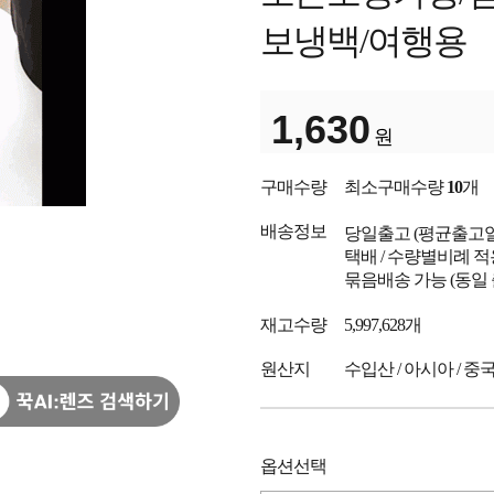
보냉백/여행용
1,630
원
구매수량
최소구매수량
10
개
배송정보
당일출고
(평균출고
택배 / 수량별비례 적
묶음배송 가능 (동일
재고수량
5,997,628개
원산지
수입산 / 아시아 / 중
옵션선택