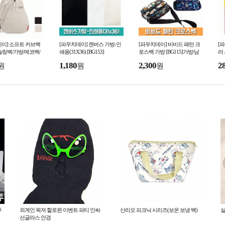
이] 소프트 커브백
[파우치데이] 캔버스 가방-인
[파우치데이] 비비드 패턴 크
[
]슬링백/가방/에코백/
쇄용(31X36) [BG153]
로스백 가방 [BG115]가방/남
러 
여행용/키링/휴대용/
성/여성/핸드폰/화장품/크로스
1,180
2,300
2
원
원
원
/백팩/수납
백/키링/인쇄/휴대용
투
외계인 왹져 할로윈 이벤트 파티 인싸
산리오 피크닉 시리즈(보온 보냉 백)
실
선글라스 안경