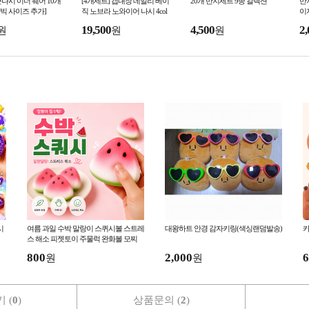
나시 이너 웨어 10개
[4개세트] 캡내장 데일리 베이
20개 반지세트 9종 컬렉션
반
L 빅 사이즈 추가]
직 노브라 노와이어 나시 4col
이
or
19,500
4,500
2,
원
원
원
시
여름 과일 수박 말랑이 스퀴시볼 스트레
대왕하트 안경 감자키링(색싱랜덤발송)
카
스 해소 피젯토이 주물럭 완화볼 모찌
800
2,000
6
원
원
 (
0
)
상품문의 (
2
)