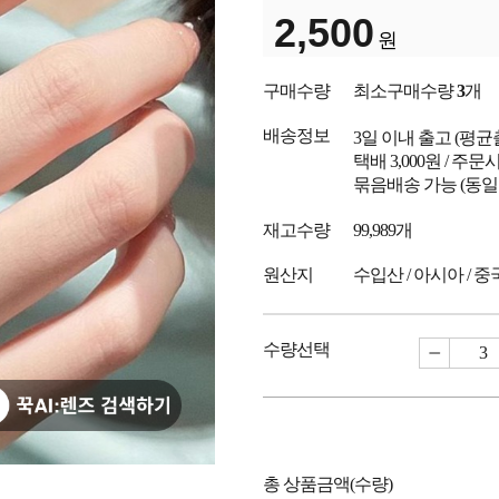
2,500
원
구매수량
최소구매수량
3
개
배송정보
3일 이내 출고
(평균
택배 3,000원 / 주
묶음배송 가능 (동일
재고수량
99,989개
원산지
수입산 / 아시아 / 중
수량선택
총 상품금액(수량)