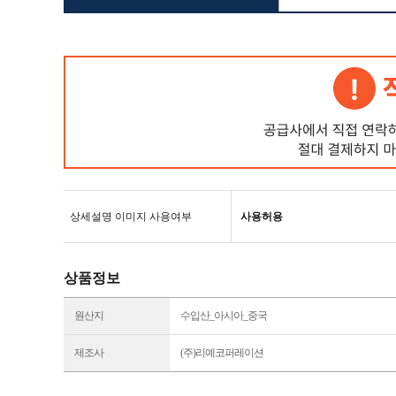
상세설명 이미지 사용여부
사용허용
상품정보
원산지
수입산_아시아_중국
제조사
(주)리예코퍼레이션