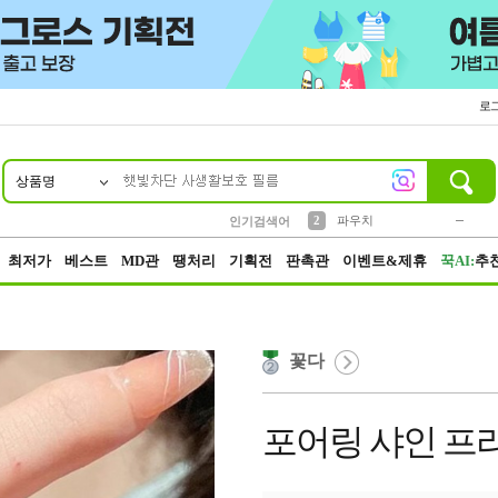
로
상품명
10
1
4
5
6
7
8
9
키링
미니
말랑이
선풍기
가방
양말
짱구
텀블러
23
2
1
1
7
3
2
파우치
인기검색어
3
모자
최저가
베스트
MD관
땡처리
기획전
판촉관
이벤트&제휴
꾹AI:
추
꽃다
포어링 샤인 프