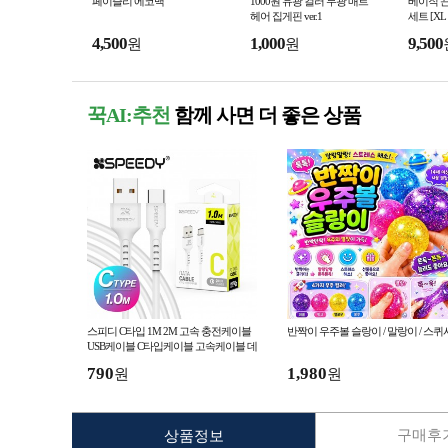
페이즐리 에코백
1000원 유광 컬러 무광 매트
베이직 끈
헤어 집게핀 ver.1
세트 [X
4,500
1,000
9,500
원
원
꾹AI:추천
함께 사면 더 좋은 상품
스피디 C타입 1M 2M 고속 충전케이블
반짝이 우주볼 슬랑이 / 말랑이 / 스퀴
USB케이블 C타입케이블 고속케이블 데
이터케이블 삼성 갤럭시 케이블
790
1,980
원
원
구매후기
상품정보