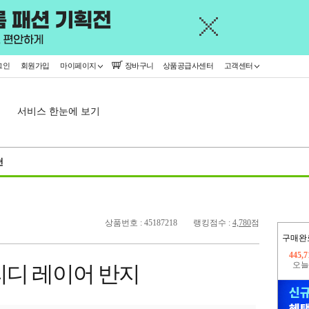
그인
회원가입
마이페이지
장바구니
상품공급사센터
고객센터
서비스 한눈에 보기
천
상품번호 : 45187218
랭킹점수 :
4,780
점
구매완
오늘
341,
리디 레이어 반지
445,