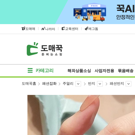
|
|
|
도매매
교육센터
에그돔
나까마
카테고리
해외상품소싱
사업자전용
묶음배송
도매꾹홈
패션잡화
주얼리
반지
패션반지