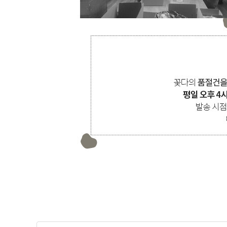
고급
빛에 따라 반짝이는 큐빅이