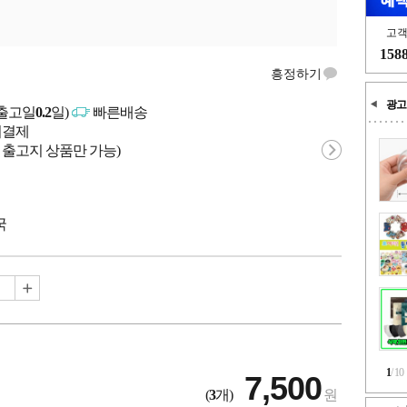
고
158
흥정하기
광고
출고일
0.2
일)
빠른배송
문시결제
 출고지 상품만 가능)
국
1
/
10
7,500
(
3
개)
원