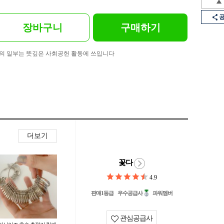
장바구니
구매하기
의 일부는 뜻깊은 사회공헌 활동에 쓰입니다
더보기
꽃다
4.9
판매1등급
우수공급사
파워멤버
관심공급사