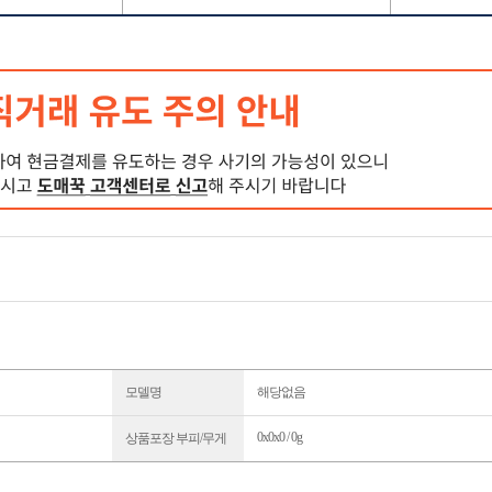
모델명
해당없음
0x0x0 / 0g
상품포장 부피/무게