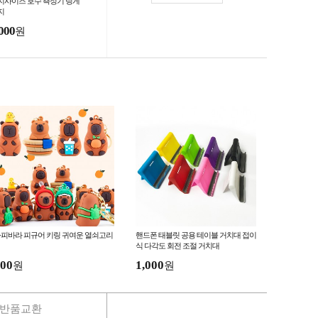
지사이즈 호수 측정기 링게
지
000
원
피바라 피규어 키링 귀여운 열쇠고리
핸드폰 태블릿 공용 테이블 거치대 접이
식 다각도 회전 조절 거치대
00
1,000
원
원
반품교환