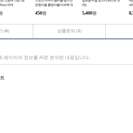
온 쇼핑백 가방 5호
스포츠 아쿠아 쿨타올 땀수건
일회용 비닐 앞치마 화이트 10
메
20cm) 10개
운동타올 쿨링타올(지퍼팩 개
0장
세
별포장)
450
5,400
8,
원
원
원
 (
0
)
상품문의 (
5
)
세 페이지의 정보를 AI로 분석한 내용입니다.
이트