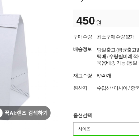
450
원
구매수량
최소구매수량
12
개
배송정보
당일출고
(평균출고
택배 / 수량별비례 적
묶음배송 가능 (동일
재고수량
8,540개
원산지
수입산 / 아시아 / 중
옵션선택
사이즈