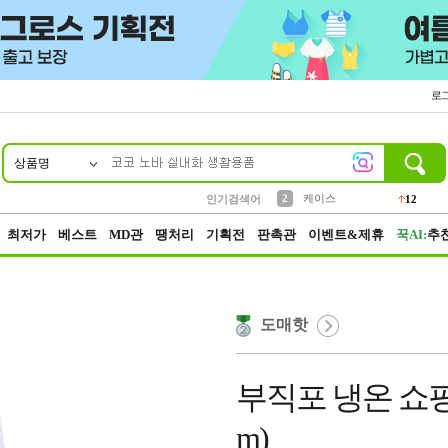
로
상품명
10
1
4
5
6
7
8
9
파우치
등산
벨트
실리콘
양말
모자
양산
여성패션
152
395
555
12
1
1
5
3
2
케이스
인기검색어
12
3
생수
454
최저가
베스트
MD관
땡처리
기획전
판촉관
이벤트&제휴
꾹AI:
추
도매핫
부직포 냉온 쇼핑백
m)