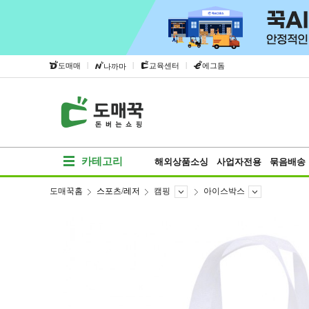
|
|
|
도매매
교육센터
에그돔
나까마
카테고리
해외상품소싱
사업자전용
묶음배송
도매꾹홈
스포츠/레저
캠핑
아이스박스