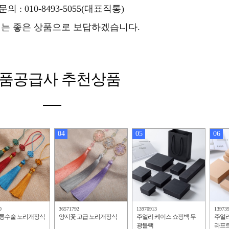
의 : 010-8493-5055(대표직통)
는 좋은 상품으로 보답하겠습니다.
품공급사 추천상품
04
05
06
0
36571792
13970913
13973
전통수술 노리개장식
양지꽃 고급 노리개장식
주얼리 케이스 쇼핑백 무
주얼리
광블랙
라프