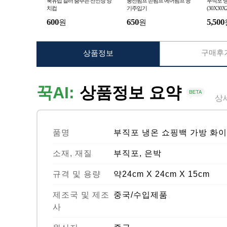
북유럽 컬러 춤추는 선인장 양
풍선펌프 손펌프 에어펌프 공
부직포 냉
치컵
기주입기
(30X30X
600
650
5,500
원
원
구매후기
상품정보
꾹AI:
상품정보 요약
상
품명
부직포 냉온 쇼핑백 가방 화
소재, 재질
부직포, 은박
규격 및 용량
약24cm X 24cm X 15cm
제조국 및 제조
중국/수입제품
사