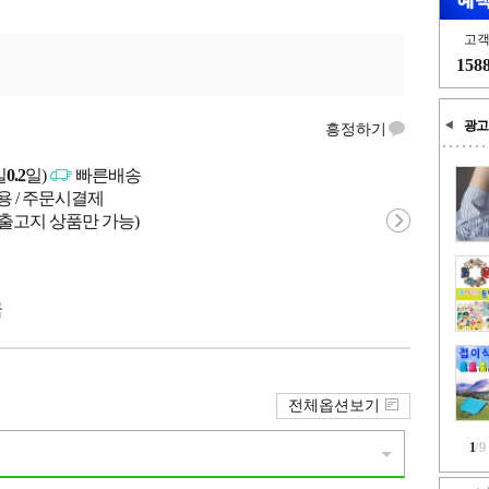
고
158
광고
흥정하기
일
0.2
일)
빠른배송
용 / 주문시결제
 출고지 상품만 가능)
국
전체옵션보기
1
/
9