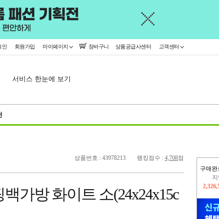
그인
회원가입
마이페이지
장바구니
상품공급사센터
고객센터
서비스 한눈에 보기
천
상품번호 : 43978213
랭킹점수 :
4,708
점
구매완
이
2,282
가방 화이트 소(24x24x15c
지
2,326