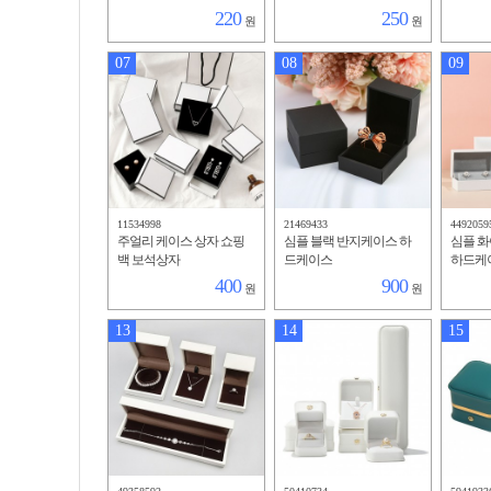
220
250
원
원
07
08
09
11534998
21469433
4492059
주얼리 케이스 상자 쇼핑
심플 블랙 반지케이스 하
심플 
백 보석상자
드케이스
하드케
400
900
원
원
13
14
15