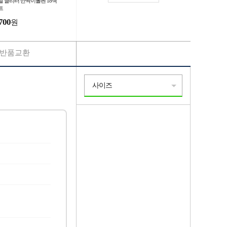
탈 글리터 반짝이볼펜 18색
트
700
원
반품교환
사이즈