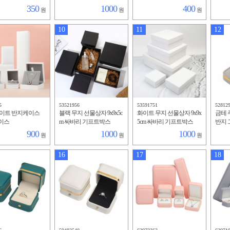
350
1000
400
원
원
원
10
11
12
5
53521956
53591751
52812
화이트 반지케이스
블랙 무지 선물상자 9x9x5c
화이트 무지 선물상자 9x9x
금테 
이스
m 싸바리 기프트박스
5cm 싸바리 기프트박스
반지 
900
1000
1000
원
원
원
16
17
18