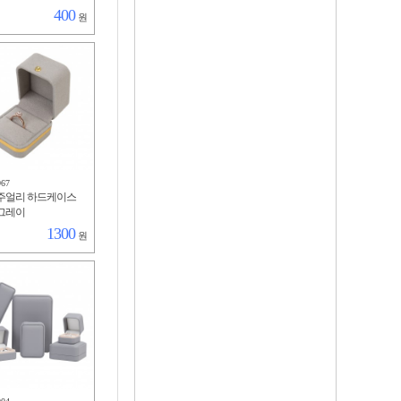
400
원
967
주얼리 하드케이스
그레이
1300
원