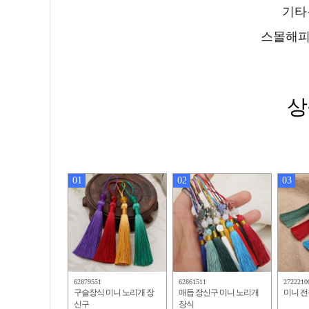
기타문
스몰해피
상
01
02
03
62879551
62861511
2722210
구슬장식 미니 노리개 장
매듭 장신구 미니 노리개
미니 
신구
장식