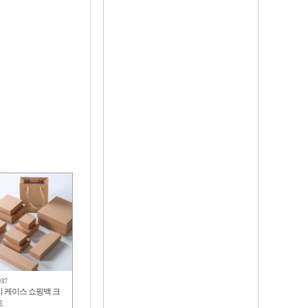
937
 케이스 쇼핑백 크
트