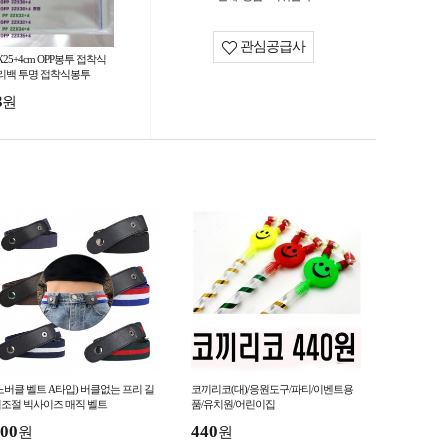
관심공급사
X25+4cm OPP봉투 접착식
리백 투명 접착식봉투
3
원
노버클 벨트 A타입) 버클없는 프리 길
코끼리코(대)/응원도구/파티/이벤트용
조절 빅사이즈 매직 벨트
품/유치원/어린이집
00
440
원
원