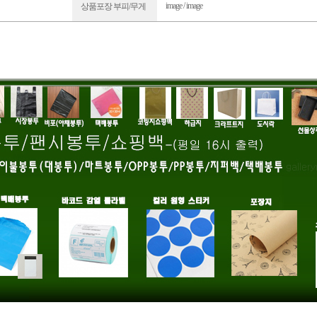
image / image
상품포장 부피/무게