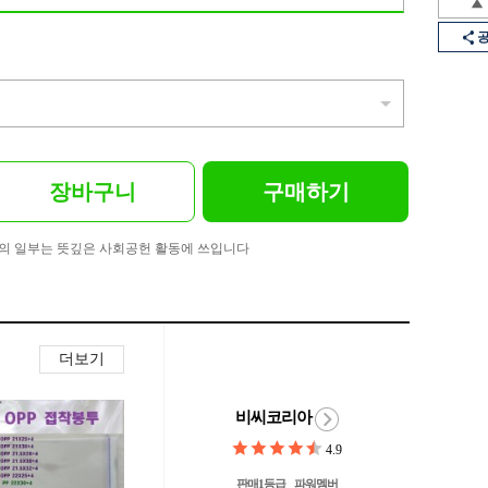
장바구니
구매하기
의 일부는 뜻깊은 사회공헌 활동에 쓰입니다
더보기
비씨코리아
4.9
판매1등급
파워멤버