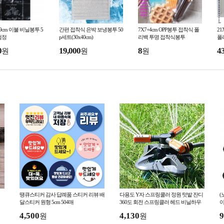
6x99cm 이불 비닐봉투 5
간편 접착식 은박 보냉봉투 50
7X7+4cm OPP봉투 접착식 폴
21
/검정
p세트(30x40cm)
리백 투명 접착식봉투
폴
0
19,000
8
4
원
원
원
땡큐스티커 감사 답례품 스티커 리뷰 배
다용도 Y자 스프링쿨러 정원 텃밭 잔디
(
달스티커 원형 5cm 504매
360도 회전 스프링클러 헤드 비닐하우
이
스 물분사기
4,500
4,130
9
원
원