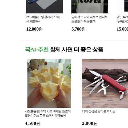
PVC 이름표 명찰케이스 50p
알러뷰 코리아 티셔츠 면티셔
(85) 6
세트(블루)
츠/반팔티셔츠/흰색
0p(8호)
12,000
5,700
15,00
원
원
꾹AI:추천
함께 사면 더 좋은 상품
샤오홍슈 왕 꾸덕 치즈 바세린 슬랑이
레저 캠핑용 멀티툴 11기능
말랑이 7cm 쫀득 스퀴시촉감놀이
4,500
2,800
원
원