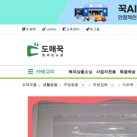
|
|
|
도매매
교육센터
에그돔
나까마
카테고리
해외상품소싱
사업자전용
묶음배송
도매꾹홈
생활용품
주방용품
주방잡화
지퍼백