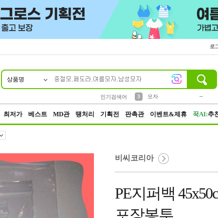
로
상품명
10
1
2
5
6
7
8
9
키링
파우치
말랑이
선풍기
가방
양말
짱구
텀블러
2
1
1
7
3
3
모자
인기검색어
4
미니
23
최저가
베스트
MD관
땡처리
기획전
판촉관
이벤트&제휴
꾹AI:
추
비씨코리아
PE지퍼백 45x50
포장봉투