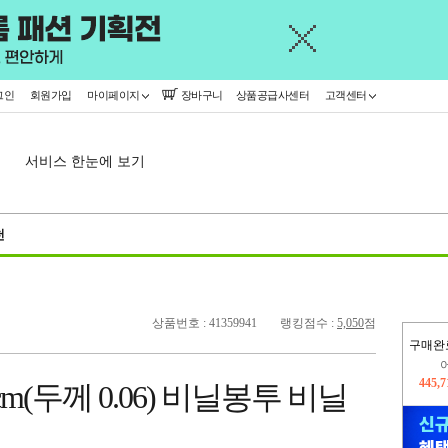
그인
회원가입
마이페이지
장바구니
상품공급사센터
고객센터
서비스 한눈에 보기
천
상품번호 : 41359941
랭킹점수 :
5,050
점
구매완
445,
cm(두께 0.06) 비닐봉투 비닐
오늘
337,