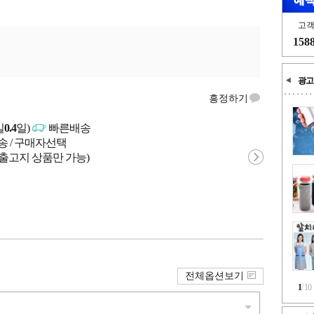
고
158
광고
흥정하기
일
0.4
일)
빠른배송
송 / 구매자선택
 출고지 상품만 가능)
전체옵션보기
1
/
10