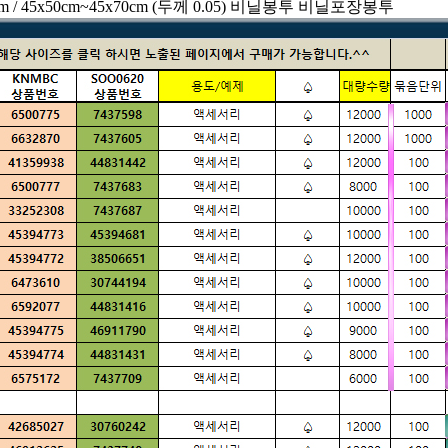
cm / 45x50cm~45x70cm (두께 0.05) 비닐봉투 비닐포장봉투