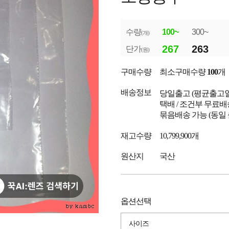
수량
100~
300~
(개)
267
263
단가
(원)
구매수량
최소구매수량
100
개
배송정보
당일출고
(평균출고
택배 / 조건부 무료배
묶음배송 가능 (동일
재고수량
10,799,900개
원산지
국산
옵션선택
사이즈