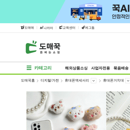
|
|
|
도매매
교육센터
에그돔
나까마
카테고리
해외상품소싱
사업자전용
묶음배송
도매꾹홈
디지털/가전
휴대폰액세서리
휴대폰거치대