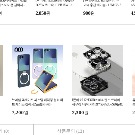
이스]맥세이프 파스텔
[후니케이스] 드리온 차량용 P
[후니케이스] 드리온 데이터
[
스 아이폰 갤럭시 -
D 25W 초고속 + USB 18W 고
고속 충전 케이블 - 1.5M CP / 5
4/
P / 8P
용-
속 충전기 (C+USB포트) (C to
콘
2,850
900
4,
원
원
원
C)
건
뉴미셀 맥세이프 파스텔 캐치링 컬러 하
[폰이소] 12HOUR 카메라렌즈 트레이
휴
드 케이스 갤럭시Z플립7(F766)
하우징 *큐빅시리즈* S26/S26+/S26울트
통
라/아이폰17시리즈 입고
7,200
2,300
2
원
원
 (
0
)
상품문의 (
12
)