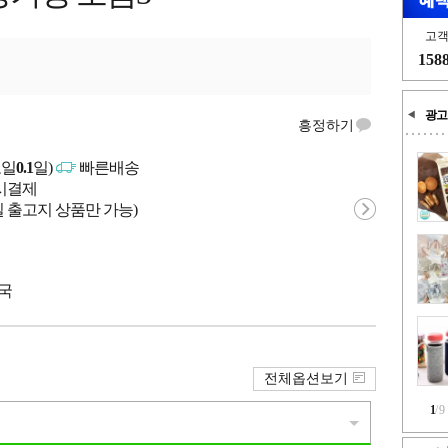
고
158
광고
흥정하기
고일
0.1
일)
빠른배송
문시결제
 출고지 상품만 가능)
중국
전체옵션보기
1
/
9