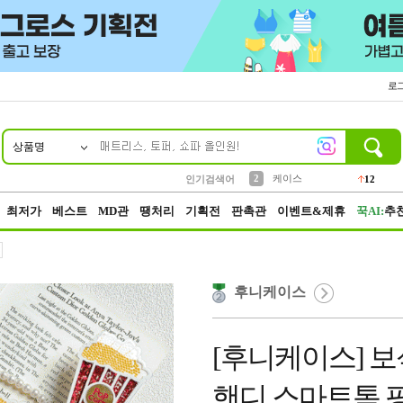
로
상품명
10
1
4
5
6
7
8
9
파우치
등산
벨트
실리콘
양말
모자
양산
여성패션
152
395
555
12
1
1
5
3
2
케이스
인기검색어
12
3
생수
454
최저가
베스트
MD관
땡처리
기획전
판촉관
이벤트&제휴
꾹AI:
추
후니케이스
[후니케이스] 보
핸디 스마트톡 