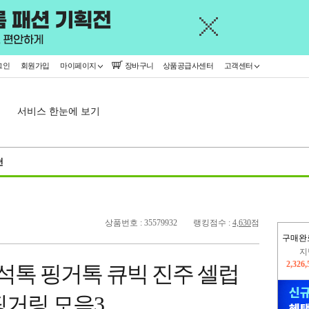
그인
회원가입
마이페이지
장바구니
상품공급사센터
고객센터
서비스 한눈에 보기
천
상품번호 : 35579932
랭킹점수 :
4,630
점
구매완
이
2,309
석톡 핑거톡 큐빅 진주 셀럽
지
2,326
핑거링 모음3