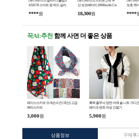
[후니케이스] 갤럭시 Z플립3/
[후니케이스] 드리온고속 무
[후니케
4/5/6/7/8 스마트 링 하드 실리
선 보조배터리 20000mAh C to
보호 케이
C D-PWQ-PD20000
콘 케이스모음 (7컬러/투명/매
사업자전
****
18,300
****
원
원
트/컬러) -사업자
꾹AI:추천
함께 사면 더 좋은 상품
레이스스카프 뜨개손수건 (국산) 고급
흑백 줄무늬 양면 어깨 숄 니트 가디
쁘띠스카프
페이크 판쵸 여성 간절기
3,000
5,900
원
원
구매후기
상품정보