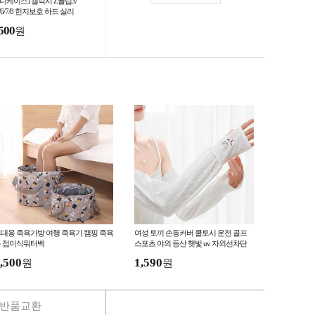
후니케이스] 갤럭시 Z플립3/
5/6/7/8 힌지보호 하드 실리
 케이스 10종
500
원
대용 족욕가방 여행 족욕기 캠핑 족욕
여성 토끼 손등커버 쿨토시 운전 골프
 접이식워터백
스포츠 야외 등산 햇빛 uv 자외선차단
쿨링 냉감 여름 팔토시
,500
1,590
원
원
반품교환