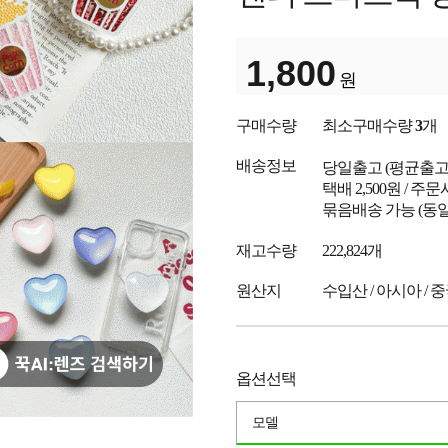
1,800
원
구매수량
최소구매수량
3
개
배송정보
당일출고
(평균출
택배 2,500원 / 주
묶음배송 가능 (동일
재고수량
222,824개
원산지
수입산 / 아시아 / 
옵션선택
모델